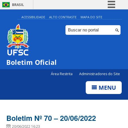
BRASIL
Simplifique!
ACESSIBILIDADE
ALTO CONTRASTE
MAPA DO SITE
Comunica BR
Participe
Acesso à informação
Legislação
Boletim Oficial
Canais
Área Restrita
Administradores do Site
MENU
Boletim Nº 70 – 20/06/2022
20/06/2022 16:23