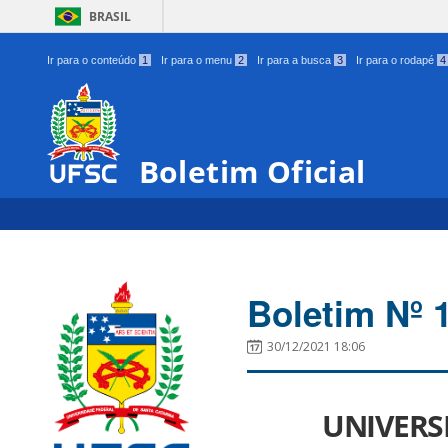
BRASIL
Ir para o conteúdo
1
Ir para o menu
2
Ir para a busca
3
Ir para o rodapé
4
Boletim Oficial
Boletim Nº 
30/12/2021 18:06
UNIVERS