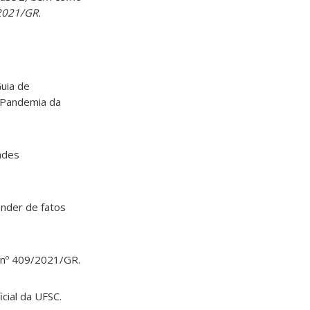
2021/GR.
Guia de
à Pandemia da
dades
ender de fatos
 nº 409/2021/GR.
icial da UFSC.