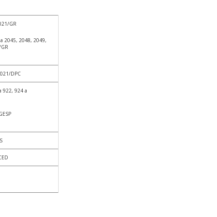
021/GR
a 2045, 2048, 2049,
1/GR
2021/DPC
 922, 924 a
GESP
S
/CED