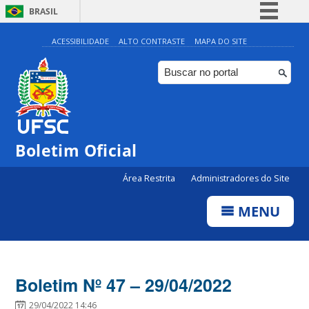
BRASIL
Simplifique!
ACESSIBILIDADE
ALTO CONTRASTE
MAPA DO SITE
Comunica BR
Participe
Acesso à informação
Legislação
Boletim Oficial
Canais
Área Restrita
Administradores do Site
MENU
Boletim Nº 47 – 29/04/2022
29/04/2022 14:46