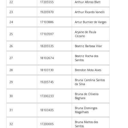
22
17205555
Arthur Afonso Blatt
23
19205970
Arthur Ricardo Vanelli
24
17103886
Artur Burnier de Vargas
Aryane de Paula
25
17103597
Cezario
26
18205535
Beatriz Barbosa Vilar
Beatriz Rocha dos
27
18102674
Santos
28
18103130
Brendon Mota Alves
Bruna Carolina Santos
29
19205745
da Silva
Bruna de Oliveira
30
17200233
Bagnara
Bruna Domingos
31
18103435
Magalhaes
Bruna Mattos dos
32
17200005
Santos