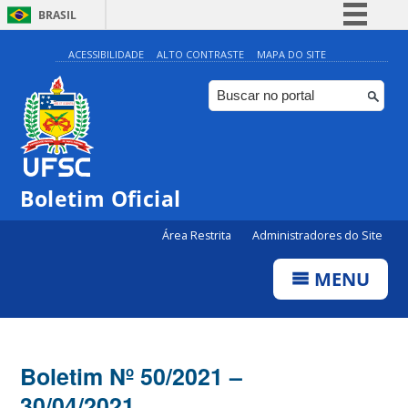
BRASIL
Simplifique!
ACESSIBILIDADE
ALTO CONTRASTE
MAPA DO SITE
Comunica BR
Participe
Acesso à informação
Legislação
Boletim Oficial
Canais
Área Restrita
Administradores do Site
MENU
Boletim Nº 50/2021 –
30/04/2021