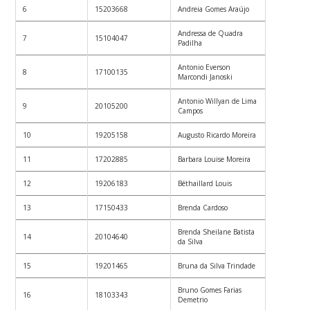
6
15203668
Andreia Gomes Araújo
Andressa de Quadra
7
15104047
Padilha
Antonio Everson
8
17100135
Marcondi Janoski
Antonio Willyan de Lima
9
20105200
Campos
10
19205158
Augusto Ricardo Moreira
11
17202885
Barbara Louise Moreira
12
19206183
Béthaillard Louis
13
17150433
Brenda Cardoso
Brenda Sheilane Batista
14
20104640
da Silva
15
19201465
Bruna da Silva Trindade
Bruno Gomes Farias
16
18103343
Demetrio