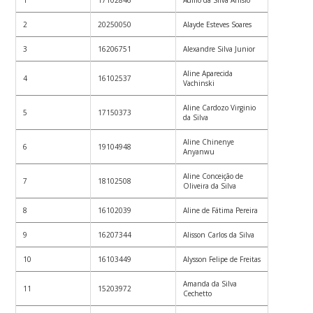
1
17102846
Adilio da Silva Anisio
2
20250050
Alayde Esteves Soares
3
16206751
Alexandre Silva Junior
Aline Aparecida
4
16102537
Vachinski
Aline Cardozo Virginio
5
17150373
da Silva
Aline Chinenye
6
19104948
Anyanwu
Aline Conceição de
7
18102508
Oliveira da Silva
8
16102039
Aline de Fátima Pereira
9
16207344
Alisson Carlos da Silva
10
16103449
Alysson Felipe de Freitas
Amanda da Silva
11
15203972
Cechetto