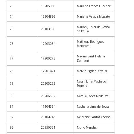
73
18205908
Mariana Franco Fuckner
74
15204886
Mariane Valada Mossato
Marlon Junior da Rocha
75
20103136
de Paula
Matheus Rodrigues
76
17203054
Menezes
Mayara Sant Helena
77
17200273
Damiani
78
17201421
Melvin Eggler Ferreira
Natali Lima Machado
79
20205263
Ferreira
80
20206662
Natalia Lopes Medeiros
81
17104354
Nathalia Lima de Sousa
82
20104743
Nelcilene Santos Coelho
83
20250331
Nuno Mendes