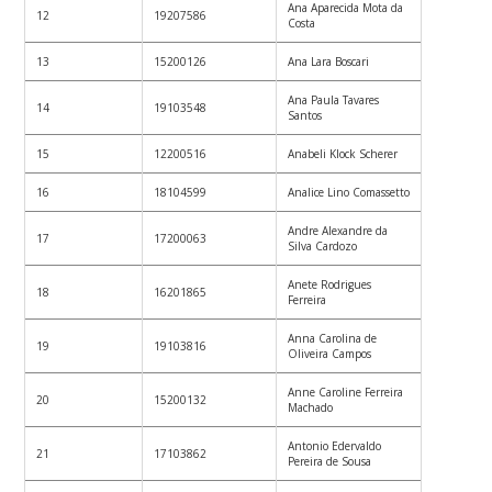
Ana Aparecida Mota da
12
19207586
Costa
13
15200126
Ana Lara Boscari
Ana Paula Tavares
14
19103548
Santos
15
12200516
Anabeli Klock Scherer
16
18104599
Analice Lino Comassetto
Andre Alexandre da
17
17200063
Silva Cardozo
Anete Rodrigues
18
16201865
Ferreira
Anna Carolina de
19
19103816
Oliveira Campos
Anne Caroline Ferreira
20
15200132
Machado
Antonio Edervaldo
21
17103862
Pereira de Sousa