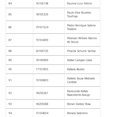
84
16150138
Pauline Lizzi Feltrin
Paulo Vitor Buzetto
85
18105329
Tsuchiya
Pedro Henrique Sabino
86
19101524
Teodoro
Peterson William Marino
87
19104459
de Souza
88
20100725
Priscilla Schunk Santos
89
18100969
Rafael Campos Costa
90
17101855
Rafaela Bozelo
Rafaela Sousa Medrado
91
19100803
Cardoso
Raimundo Rafael
92
18250261
Nascimento Araujo
93
18205068
Renan Valdoir Rosa
94
15104054
Renata Valentini