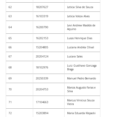
62
18207627
Leticia Silva de Souza
63
16103319
Leticia Volcov Alves
Levi Andrew Macêdo de
64
16200790
Aquino
65
16202153
Lucas Henrique Dias
66
15204805
Luciana Andréa Olival
67
20204124
Luciara Sales
Luiz Gusthavo Gonzaga
68
18102976
Braga
69
20250339
Manuel Pedro Bernardo
Marcos Augusto Farias e
70
20204753
Silva
Marcus Vinicius Souza
71
17104663
Vieira
72
15203894
Maria Eduarda Klepacki