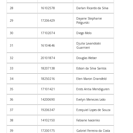
28
16102578
Darlan Ricardo da Silva
Dayane Stephanie
29
17206429
Potgurski
30
17102074
Diego Melo
Djulia Lavandoski
31
16104646
Guarnieri
32
20101874
Douglas Weber
33
18207138
Edson da Silva Santos
34
18250216
Elen Maron Dransfeld
35
17101421
Erots Antia Mendiguren
36
14200690
Evelyn Menezes Leão
37
19206347
Ezequiel Lopes de Souza
38
14102150
Fabiane Ivacenko
39
17200175
Gabriel Ferreira da Costa