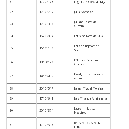
51
17202173
Jorge Luiz Colvara Fraga
52
17104769
Julia Spengler
Juliana Bastos de
53
17102313
Oliveira
54
16202804
Katriane Neto da Silva
Kauana Beppler de
55
16105130
Souza
Kélen da Conceição
56
18150129
Guedes
Kevelyn Cristina Paiva
57
19103436
Abreu
58
20104517
Laiara Miguel Moreira
59
17104641
Lais Miranda Alminhana
Laurenir Batista
60
20104374
Medeiros
Leonardo da Silveira
61
17102316
Lima