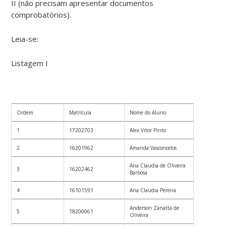
II (não precisam apresentar documentos
comprobatórios).
Leia-se:
Listagem I
Ordem
Matrícula
Nome do Aluno
1
17202703
Alex Vitor Pinto
2
16201962
Amanda Vasconcelos
Ana Claudia de Oliveira
3
16202462
Barbosa
4
16101591
Ana Claudia Pereira
Anderson Zanatta de
5
18200061
Oliveira