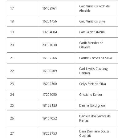
Caio Vinicius Koch de
17
16102961
Almeida
18
16201456
Caio Vinícius Silva
19
19204804
Camila da Silveira
Carib Mendes de
20
20101018
Oliveira
21
16102266
Carine Chaves da Silva
Carl Liwies Cuzung
22
16100409
Gakran
23
18202360
Celys Stefane Silva
24
17201050
Cristiano Kerber
25
18102123
Daiana Bordignon
Daniela dos Santos de
26
19104052
Freitas
Dara Damiana Souza
27
18202753
Guanais