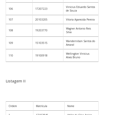
Vinicius Eduardo Santos
106
17207223
de Souza
107
20103205
Vitoria Aparecida Pereira
Wagner Antonio Reis
108
19203770
Silva
Wandernilson Santos do
109
15103515
Amaral
Wellington Vinicius
110
19100918
Alves Bruno
Listagem II
Ordem
Matrícula
Nome