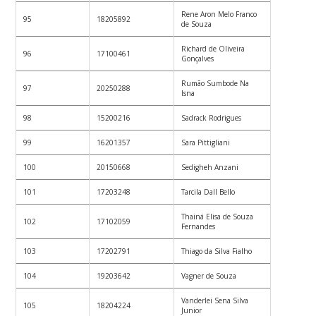
Rene Aron Melo Franco
95
18205892
de Souza
Richard de Oliveira
96
17100461
Gonçalves
Rumão Sumbode Na
97
20250288
Isna
98
15200216
Sadrack Rodrigues
99
16201357
Sara Pittigliani
100
20150668
Sedigheh Anzani
101
17203248
Tarcila Dall Bello
Thainá Elisa de Souza
102
17102059
Fernandes
103
17202791
Thiago da Silva Fialho
104
19203642
Vagner de Souza
Vanderlei Sena Silva
105
18204224
Junior