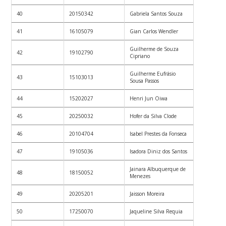
40
20150342
Gabriela Santos Souza
41
16105079
Gian Carlos Wendler
Guilherme de Souza
42
19102790
Cipriano
Guilherme Eufrásio
43
15103013
Sousa Passos
44
15202027
Henri Jun Oiwa
45
20250032
Hofer da Silva Clode
46
20104704
Isabel Prestes da Fonseca
47
19105036
Isadora Diniz dos Santos
Jainara Albuquerque de
48
18150052
Menezes
49
20205201
Jaisson Moreira
50
17250070
Jaqueline Silva Requia