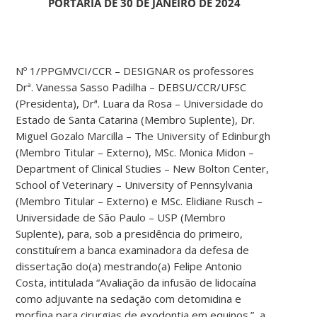
PORTARIA DE 30 DE JANEIRO DE 2024
Nº 1/PPGMVCI/CCR – DESIGNAR os professores
Drª. Vanessa Sasso Padilha – DEBSU/CCR/UFSC
(Presidenta), Drª. Luara da Rosa – Universidade do
Estado de Santa Catarina (Membro Suplente), Dr.
Miguel Gozalo Marcilla – The University of Edinburgh
(Membro Titular – Externo), MSc. Monica Midon –
Department of Clinical Studies – New Bolton Center,
School of Veterinary – University of Pennsylvania
(Membro Titular – Externo) e MSc. Elidiane Rusch –
Universidade de São Paulo – USP (Membro
Suplente), para, sob a presidência do primeiro,
constituírem a banca examinadora da defesa de
dissertação do(a) mestrando(a) Felipe Antonio
Costa, intitulada “Avaliação da infusão de lidocaína
como adjuvante na sedação com detomidina e
morfina para cirurgias de exodontia em equinos.”, a