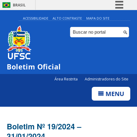
BRASIL
Simplifique!
ACESSIBILIDADE
ALTO CONTRASTE
MAPA DO SITE
Comunica BR
Participe
Acesso à informação
Legislação
Boletim Oficial
Canais
Área Restrita
Administradores do Site
MENU
Boletim Nº 19/2024 –
31/01/2024