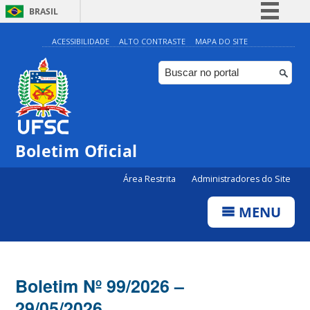
BRASIL
Simplifique!
ACESSIBILIDADE
ALTO CONTRASTE
MAPA DO SITE
Comunica BR
Participe
Acesso à informação
Legislação
Boletim Oficial
Canais
Área Restrita
Administradores do Site
MENU
Boletim Nº 99/2026 –
29/05/2026