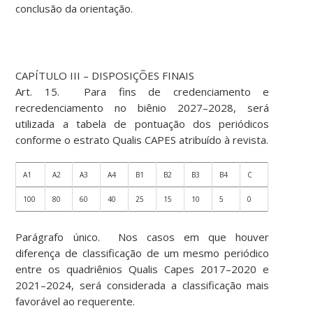
conclusão da orientação.
CAPÍTULO III – DISPOSIÇÕES FINAIS
Art. 15. Para fins de credenciamento e
recredenciamento no biênio 2027–2028, será
utilizada a tabela de pontuação dos periódicos
conforme o estrato Qualis CAPES atribuído à revista.
A1
A2
A3
A4
B1
B2
B3
B4
C
100
80
60
40
25
15
10
5
0
Parágrafo único. Nos casos em que houver
diferença de classificação de um mesmo periódico
entre os quadriênios Qualis Capes 2017–2020 e
2021–2024, será considerada a classificação mais
favorável ao requerente.