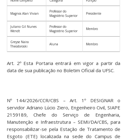
Nome completo
Categoria
Função
Professor do
Magnos Alan Vivian
Presidente
Magistério Superior
Juliano Gil Nunes
Professor do
Membro
Wendt
Magistério Superior
Greyse Naira
Aluna
Membro
Theodoroski
Art. 2º Esta Portaria entrará em vigor a partir da
data de sua publicação no Boletim Oficial da UFSC.
Nº 144/2026/CCR/CBS – Art. 1º DESIGNAR o
servidor Adriano Lúcio Ziero, Engenheiro Civil, SIAPE
2159189, Chefe do Serviço de Engenharia,
Manutenção e Infraestrutura – SEMI/DA/CBS, para
responsabilizar-se pela Estação de Tratamento de
Esgoto (ETE) localizada na sede do Campus de