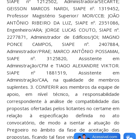
SIAPE nº 1212502, Administradora/SECARTE;
GEISSON MARCOS NARDI, SIAPE nº. 1319452,
Professor Magistério Superior/ MOR/CCB; JOÃO
ANTÔNIO RIBEIRO DA LUZ, SIAPE nº. 2351086,
Engenheiro/ARA; JORGE LUCAS COUTO, SIAPE nº.
2277871, Administrador de Edifícios/JOI; MAGNO
PONCE CAMPOS, SIAPE nº. 2407884,
Administrador/PRAE; MARCO ANTÔNIO POSSAMAI,
SIAPE nº. 3125820, Assistente em
Administração/CFM e TIAGO ALEXANDRE VIKTOR.
SIAPE nº 1881519, Assistente em
Administração/CAA, na qualidade de membros
suplentes. 3. CONFERIR aos membros da equipe de
apoio, em nível técnico, a responsabilidade
correspondente à análise de compatibilidade das
propostas ofertadas pelos licitantes no certame em
relação à especificação definida no ato
convocatório, de modo a isentar a atuação do
Pregoeiro no âmbito da fase de aceitação das
propostas, ficando tal fase vinculada estritamente a