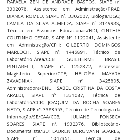
RAFAELA ZEN DE ANDRADE BASTOS, SIAPE nº.
3302078, Assistente em Administração/PRAE;
BIANCA ROMEU, SIAPE nº. 3302007, Bióloga/DGG;
CAMILA DA SILVA ALMEIDA, SIAPE nº 3149938,
Técnica em Assuntos Educacionais/NDI; CINTHIA
COUTINHO CEZAR, SIAPE Nº. 1122041, Assistente
em Administração/CFH; GILBERTO DOMINGOS
MARLOCH, SIAPE nº. 1445891, Técnico de
Laboratório-Área/CCB; GUILHERME BRASIL
PINTARELLI, SIAPE nº. 1252372, Professor
Magistério Superior/CTE; HELOÍSA MAYARA
ZAVADNIAK, SIAPE nº. 3425805,
Administradora/BNU; ISABEL CRISTINA DA COSTA
ARALDI, SIAPE nº. 1331087, Técnica de
Laboratório/CCR; JOAQUIM DA ROCHA SOARES
NETO, SIAPE nº. 3383553, Técnico de Tecnologia da
Informação/SE/CAA/CCB; JULIANE FONSECA
SOARES, SIAPE nº. 1932376, Bibliotecário-
Documentalista/BU; LAUREN BERGMANN SOARES,
SIAPE nº 1047351, Técnica de