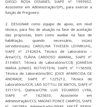
DIEGO ROSA OSSANES, SIAPE nº. 1995932,
Assistente em Administração/DPL, para exercer a
função de Pregoeiro.
2. DESIGNAR como equipe de apoio, em nível
técnico, para fins de atuação na fase de aceitação
das propostas, bem como auxiliar na fase de
habilitação, quando necessário, os(as)
servidores(as): CAROLINA THIESEN LEHMKUHL,
SIAPE nº. 2182634, Técnico de Laboratório –
Área/CCS; FLÁVIA CARDOSO AMARAL, SIAPE nº.
3134007, Técnica de Laboratório/CCB; JOANÉSIA
MARIA JUNKES ROTHSTEIN, SIAPE nº. 1156509,
Técnica de Laboratório/BIC; JOICE APARECIDA DE
ANDRADE, SIAPE nº 1225212, Técnica de
Laboratório/CCR; LAIS SOTTILI DE MATOS, SIAPE nº
3311515, Química/CFM; LUIS EDUARDO LYRA,
SIAPE n° 1825633, Assistente em
Administração/CCS; MAGNO PONCE CAMPOS, SIAPE
nº. 2407884, Administrador/PRAE; MAITÊ PERIN,