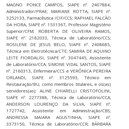
MAGNO PONCE CAMPOS, SIAPE nº. 2407884,
Administrador/PRAE; MARIANE ROTTA, SIAPE nº.
3252133, Farmacêutica /CIF/CCS; RAPHAEL FALCÃO
DA HORA, SIAPE nº. 1531367, Professor Magistério
Superior/CFM; ROBERTA DE OLIVEIRA RAMOS,
SIAPE nº. 2182033, Técnica de Laboratório/CCS;
ROSILENE DE JESUS BELO, SIAPE nº. 2408685,
Técnica em Eletrotécnica/CTE; SAMIRA DE AQUINO
LEITE FIORDALISI, SIAPE nº. 3047445, Assistente
de Laboratório/CCA; SIMONE VIDAL SANTOS, SIAPE
nº. 2160313, Enfermeira/CCS e VERÔNICA PEREIRA
ORLANDI, SIAPE nº. 3125593, Técnico em
Restauração/BU, como membros titulares, e os(as)
servidores(as): ALINE CHIARELLI CRISTOFOLINI,
SIAPE nº. 2277388, Técnica de Laboratório/CCA;
ANDERSON LOURENÇO DA SILVA, SIAPE nº.
1727742, Assistente em Administração/CBS;
ANDRESSA MAIARA AGUSTINHA, SIAPE nº.
3373150, Técnica de Laboratório/CCR; BÁRBARA