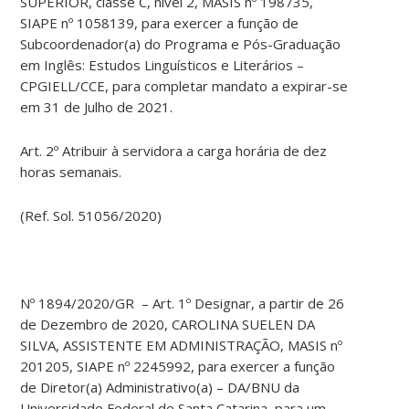
SUPERIOR, classe C, nível 2, MASIS nº 198735,
SIAPE nº 1058139, para exercer a função de
Subcoordenador(a) do Programa e Pós-Graduação
em Inglês: Estudos Linguísticos e Literários –
CPGIELL/CCE, para completar mandato a expirar-se
em 31 de Julho de 2021.
Art. 2º Atribuir à servidora a carga horária de dez
horas semanais.
(Ref. Sol. 51056/2020)
Nº 1894/2020/GR – Art. 1º Designar, a partir de 26
de Dezembro de 2020, CAROLINA SUELEN DA
SILVA, ASSISTENTE EM ADMINISTRAÇÃO, MASIS nº
201205, SIAPE nº 2245992, para exercer a função
de Diretor(a) Administrativo(a) – DA/BNU da
Universidade Federal de Santa Catarina, para um