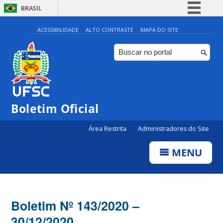
BRASIL
Simplifique!
ACESSIBILIDADE
ALTO CONTRASTE
MAPA DO SITE
Comunica BR
Participe
Acesso à informação
Legislação
Boletim Oficial
Canais
Área Restrita
Administradores do Site
MENU
Boletim Nº 143/2020 –
30/12/2020