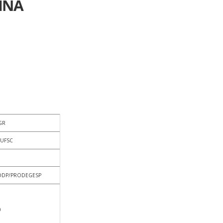
INA
GR
/UFSC
20/DDP/PRODEGESP
0