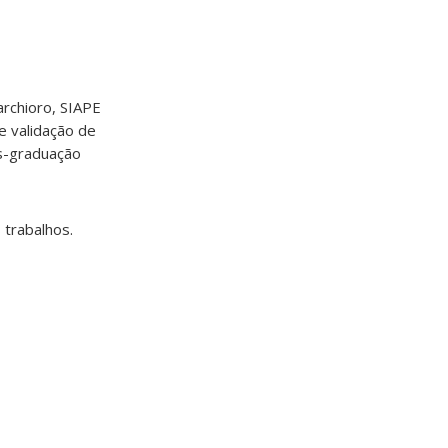
rchioro, SIAPE
e validação de
ós-graduação
 trabalhos.