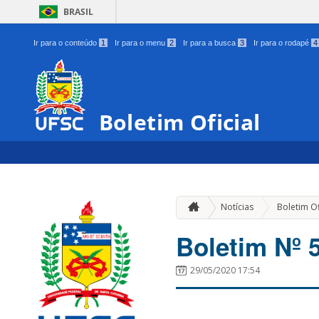
BRASIL
Ir para o conteúdo
1
Ir para o menu
2
Ir para a busca
3
Ir para o rodapé
4
Boletim Oficial
Notícias
Boletim Of
Boletim Nº 
29/05/2020 17:54