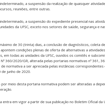
 indeterminado, a suspensão da realização de quaisquer ativida
cursos, reuniões, entre outras.
 indeterminado, a suspensão do expediente presencial nas ativid
 unidades da UFSC, exceto nos setores de saúde, segurança e na
máximo de 30 (trinta) dias, a conclusão de diagnósticos, coleta 
apontem condições plenas de oferta de alternativas a atividade
s, em todas as unidades da UFSC, ouvidos os comitês e subcomit
 360/2020/GR, alterada pelas portarias normativas nº 361, 36
e normativa a ser apreciada pelas instâncias correspondentes 
0 de junho de 2020.
s por meio desta portaria normativa podem ser alteradas a depe
teração.
va entra em vigor a partir de sua publicação no Boletim Oficial da 