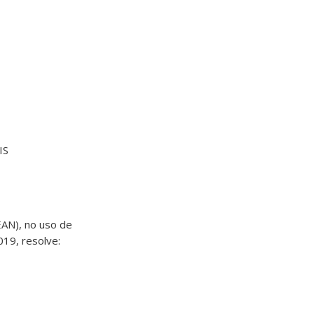
IS
AN), no uso de
019, resolve: