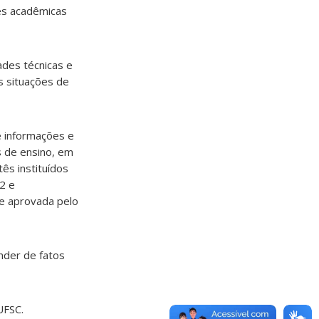
des acadêmicas
ades técnicas e
s situações de
de informações e
s de ensino, em
ês instituídos
2 e
e aprovada pelo
nder de fatos
UFSC.