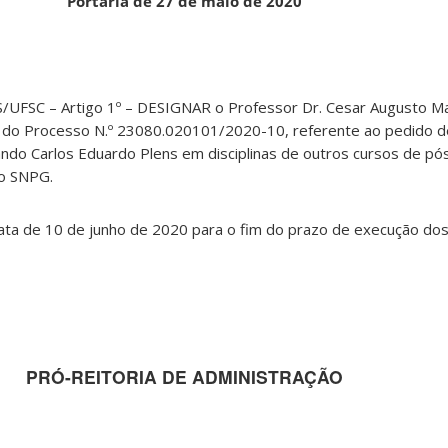
Portaria de 27 de maio de 2020
FSC – Artigo 1º – DESIGNAR o Professor Dr. Cesar Augusto Ma
ia do Processo N.º 23080.020101/2020-10, referente ao pedido d
ando Carlos Eduardo Plens em disciplinas de outros cursos de p
no SNPG.
ta de 10 de junho de 2020 para o fim do prazo de execução dos
PRÓ-REITORIA DE ADMINISTRAÇÃO