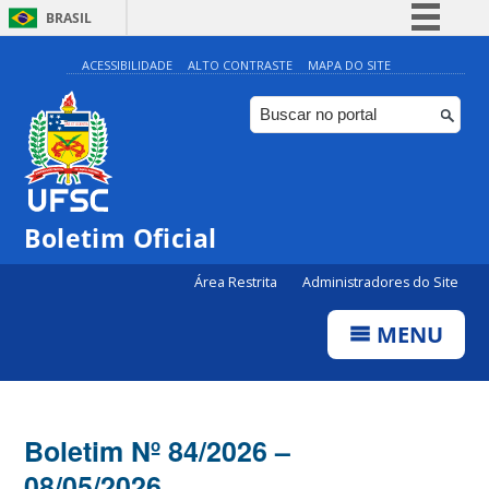
BRASIL
Simplifique!
ACESSIBILIDADE
ALTO CONTRASTE
MAPA DO SITE
Comunica BR
Participe
Acesso à informação
Legislação
Boletim Oficial
Canais
Área Restrita
Administradores do Site
MENU
Boletim Nº 84/2026 –
08/05/2026