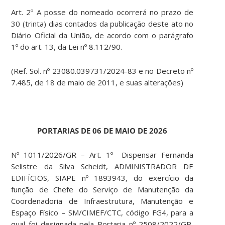
Art. 2º A posse do nomeado ocorrerá no prazo de
30 (trinta) dias contados da publicação deste ato no
Diário Oficial da União, de acordo com o parágrafo
1º do art. 13, da Lei nº 8.112/90.
(Ref. Sol. nº 23080.039731/2024-83 e no Decreto nº
7.485, de 18 de maio de 2011, e suas alterações)
PORTARIAS DE 06 DE MAIO DE 2026
Nº 1011/2026/GR – Art. 1º Dispensar Fernanda
Selistre da Silva Scheidt, ADMINISTRADOR DE
EDIFÍCIOS, SIAPE nº 1893943, do exercício da
função de Chefe do Serviço de Manutenção da
Coordenadoria de Infraestrutura, Manutenção e
Espaço Físico – SM/CIMEF/CTC, código FG4, para a
qual foi designada pela Portaria nº 2508/2022/GR,