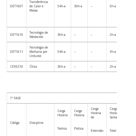
Transferência
DET1607
de Calor e
54h-a
36h-a
–
5h-a
90h-
Massa
Tecnologia de
DET1610
36h-a
–
–
2h-a
36h-
Nãotecido
Tecnologia de
DET1611
Malharia por
54h-a
–
–
3h-a
54h-
Urdume
CEE6310
Ótica
36h-a
–
–
2h-a
36h-
7ª FASE
Carga
Carga
Carg
Carga
Carga
Horária
Horária
Horár
Horária
Horária
de
Semanal
Semes
Código
Disciplina
Teórica
Prática
Extensão
Total
Total