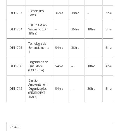
Ciência das
DET1703
36h-a
18h-a
–
3h-a
54h-
Cores
CAD/CAM no
DET1704
Vestuário (EXT
–
36h-a
18h-a
3h-a
54h-
18h-a)
Tecnologia de
DET1705
Beneficiamento
54h-a
36h-a
–
5h-a
90h-
II
Engenharia da
DET1706
Qualidade
54h-a
–
18h-a
4h-a
72h-
(EXT 18h-a)
Gestão
Ambiental em
DET1712
Organizações
54h-a
–
36h-a
5h-a
90h-
(PIDRIS/EXT
36h-a)
8ª FASE