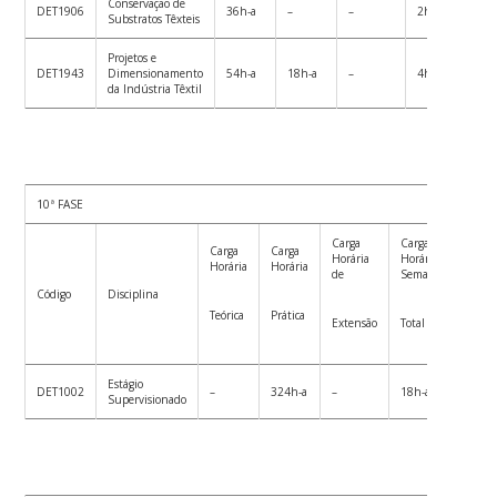
Conservação de
DET1906
36h-a
–
–
2h-a
3
Substratos Têxteis
Projetos e
DET1943
Dimensionamento
54h-a
18h-a
–
4h-a
7
da Indústria Têxtil
10ª FASE
Carga
Carga
Carg
Carga
Carga
Horária
Horária
Horár
Horária
Horária
de
Semanal
Semes
Código
Disciplina
Teórica
Prática
Extensão
Total
Total
Estágio
DET1002
–
324h-a
–
18h-a
324h
Supervisionado