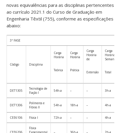
novas equivalências para as disciplinas pertencentes
ao currículo 2021.1 do Curso de Graduação em
Engenharia Têxtil (755), conforme as especificações
abaixo:
3ª FASE
Carga
Carga
Carga
Carga
Carga
Horária
Horária
Horári
Horária
Horária
de
Semanal
Semest
Código
Disciplina
Teórica
Prática
Extensão
Total
Total
Tecnologia de
DET1305
54h-a
–
–
3h-a
54h-a
Fiação I
Polímeros e
DET1306
54h-a
18h-a
–
4h-a
72h-a
Fibras II
CEE6106
Física I
72h-a
–
–
4h-a
72h-a
Física
CEE6206
Experimental
–
36h-a
–
2h-a
36h-a