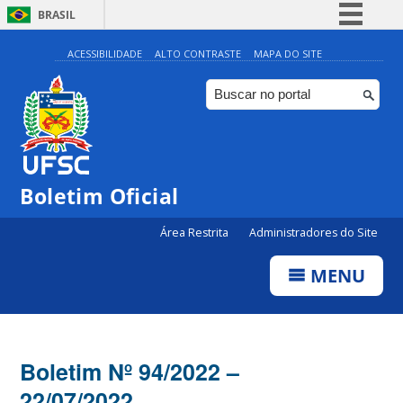
BRASIL
Simplifique!
ACESSIBILIDADE
ALTO CONTRASTE
MAPA DO SITE
Comunica BR
Participe
Acesso à informação
Legislação
Boletim Oficial
Canais
Área Restrita
Administradores do Site
MENU
Boletim Nº 94/2022 –
22/07/2022