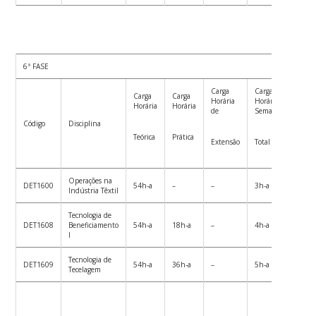
6ª FASE
Carga
Carga
Carg
Carga
Carga
Horária
Horária
Horár
Horária
Horária
de
Semanal
Semes
Código
Disciplina
Teórica
Prática
Extensão
Total
Total
Operações na
DET1600
54h-a
–
–
3h-a
54h-
Indústria Têxtil
Tecnologia de
DET1608
Beneficiamento
54h-a
18h-a
–
4h-a
72h-
I
Tecnologia de
DET1609
54h-a
36h-a
–
5h-a
90h-
Tecelagem