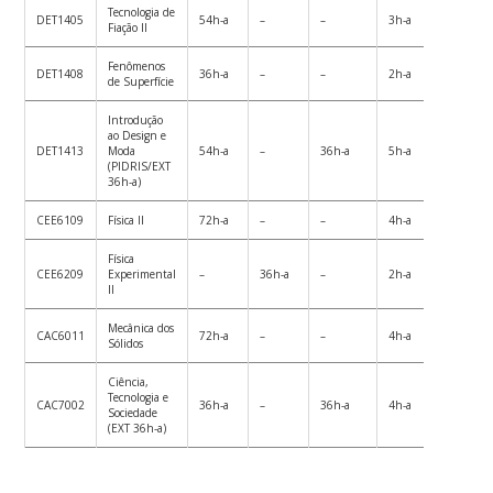
Tecnologia de
DET1405
54h-a
–
–
3h-a
54h-a
Fiação II
Fenômenos
DET1408
36h-a
–
–
2h-a
36h-a
de Superfície
Introdução
ao Design e
DET1413
Moda
54h-a
–
36h-a
5h-a
90h-a
(PIDRIS/EXT
36h-a)
CEE6109
Física II
72h-a
–
–
4h-a
72h-a
Física
CEE6209
Experimental
–
36h-a
–
2h-a
36h-a
II
Mecânica dos
CAC6011
72h-a
–
–
4h-a
72h-a
Sólidos
Ciência,
Tecnologia e
CAC7002
36h-a
–
36h-a
4h-a
72h-a
Sociedade
(EXT 36h-a)