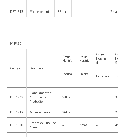
DET1813
Microeconomia
36h-a
–
–
2h-a
36h-
9ª FASE
Carga
Carga
Ca
Carga
Carga
Horária
Horária
Ho
Horária
Horária
de
Semanal
Se
Código
Disciplina
Teórica
Prática
Extensão
Total
To
Planejamento e
DET1803
Controle da
54h-a
–
–
3h-a
5
Produção
DET1812
Administração
36h-a
–
–
2h-a
3
Projeto de Final de
DET1900
–
72h-a
–
4h-a
7
Curso II