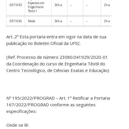
Especiais em
DET1043
36h-a
–
–
2h-a
36h-
Engenharia
Têxtil I
DET1045
Moda
36h-a
–
–
2h-a
36h-
Art. 2º Esta portaria entra em vigor na data de sua
publicação no Boletim Oficial da UFSC.
(Ref. Processo de número 23080.041929/2020-01
da Coordenação do curso de Engenharia Têxtil do
Centro Tecnológico, de Ciências Exatas e Educação)
Nº 195/2022/PROGRAD – Art. 1º Retificar a Portaria
167/2022/PROGRAD conforme as seguintes
especificações:
Onde se lê: