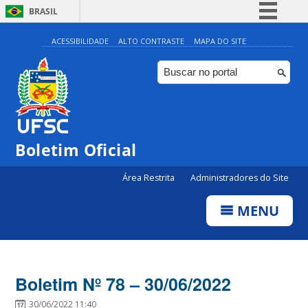
BRASIL
Simplifique!
ACESSIBILIDADE
ALTO CONTRASTE
MAPA DO SITE
Comunica BR
Participe
Acesso à informação
Legislação
Boletim Oficial
Canais
Área Restrita
Administradores do Site
MENU
Boletim Nº 78 – 30/06/2022
30/06/2022 11:40