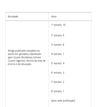
Atividade
Valor
1º estrato: 10
2º estrato: 9
3º estrato: 8
Artigo publicado completo ou
aceito em periódico classificado
4º estrato: 7
pelo Qualis Periódicos (último
Qualis vigente), dentro da área de
5º estrato: 4
ensino e de educação.
6º estrato: 3
7º estrato: 2
8º estrato: 1
(para cada publicação)