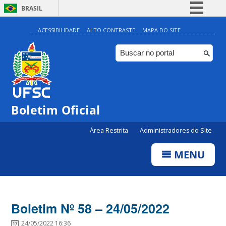
BRASIL
Simplifique!
ACESSIBILIDADE
ALTO CONTRASTE
MAPA DO SITE
Comunica BR
Participe
Acesso à informação
Legislação
Boletim Oficial
Canais
Área Restrita
Administradores do Site
MENU
Boletim Nº 58 – 24/05/2022
24/05/2022 16:36