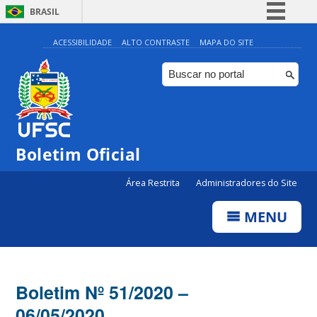
BRASIL
Simplifique!
ACESSIBILIDADE
ALTO CONTRASTE
MAPA DO SITE
Comunica BR
Participe
Acesso à informação
Legislação
Boletim Oficial
Canais
Área Restrita
Administradores do Site
MENU
Boletim Nº 51/2020 –
06/05/2020