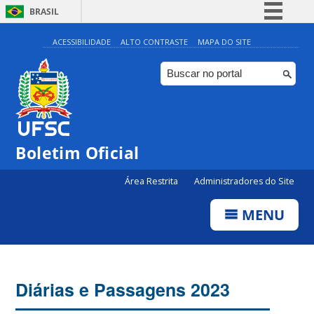
BRASIL
Simplifique!
ACESSIBILIDADE
ALTO CONTRASTE
MAPA DO SITE
Comunica BR
Participe
Acesso à informação
Legislação
Boletim Oficial
Canais
Área Restrita
Administradores do Site
MENU
Diárias e Passagens 2023