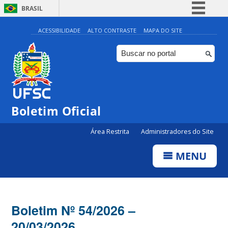
BRASIL
Simplifique!
ACESSIBILIDADE
ALTO CONTRASTE
MAPA DO SITE
Comunica BR
Participe
Acesso à informação
Legislação
Boletim Oficial
Canais
Área Restrita
Administradores do Site
MENU
Boletim Nº 54/2026 –
20/03/2026