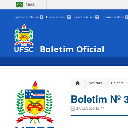
BRASIL
Ir para o conteúdo
1
Ir para o menu
2
Ir para a busca
3
Ir para o rodapé
4
Boletim Oficial
Notícias
Boletim Of
Boletim Nº 
27/02/2026 12:47