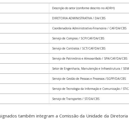
Descrição do setor (conforme descrito no ADRH)
DIRETORIA ADMINISTRATIVA / DA/CBS
Coordenadoria Administrativo-Financeira / CAF/DA/CBS
Serviço de Compras / SCP/CAF/DA/CBS
Serviço de Contratos / SCT/CAF/DA/CBS
Serviço de Patrimônio e Almoxarifado / SPA/CAF/DA/CBS
Setor de Engenharia, Manutenção e Infraestrutura / SE
Serviço de Gestão de Pessoas e Processos /SGPP/DA/CBS
Serviço de Tecnologia da Informação e Comunicação / ST
Serviço de Transportes / ST/DA/CBS
esignados também integram a Comissão da Unidade da Diretoria 