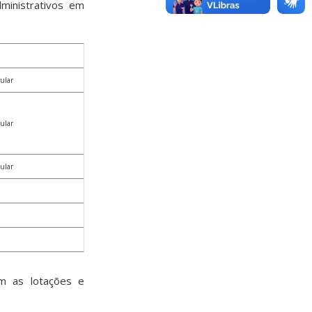
dministrativos em
ular
ular
ular
om as lotações e