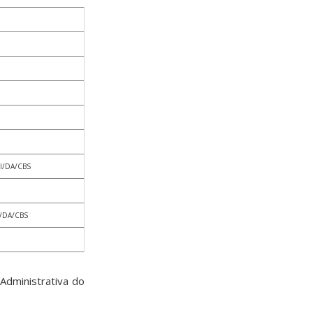
MI/DA/CBS
IC/DA/CBS
Administrativa do