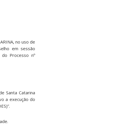
RINA, no uso de
nselho em sessão
e do Processo nº
de Santa Catarina
ivo a execução do
ES)”.
dade.