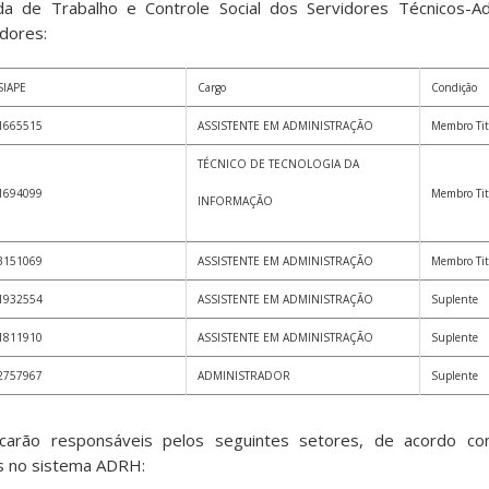
ada de Trabalho e Controle Social dos Servidores Técnicos-A
dores:
SIAPE
Cargo
Condição
1665515
ASSISTENTE EM ADMINISTRAÇÃO
Membro Tit
TÉCNICO DE TECNOLOGIA DA
1694099
Membro Tit
INFORMAÇÃO
3151069
ASSISTENTE EM ADMINISTRAÇÃO
Membro Tit
1932554
ASSISTENTE EM ADMINISTRAÇÃO
Suplente
1811910
ASSISTENTE EM ADMINISTRAÇÃO
Suplente
2757967
ADMINISTRADOR
Suplente
ficarão responsáveis pelos seguintes setores, de acordo c
as no sistema ADRH: