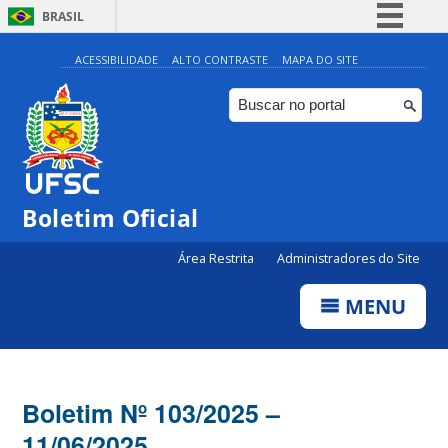
BRASIL
Simplifique!
ACESSIBILIDADE
ALTO CONTRASTE
MAPA DO SITE
Comunica BR
Participe
Acesso à informação
Legislação
Boletim Oficial
Canais
Área Restrita
Administradores do Site
MENU
Boletim Nº 103/2025 –
11/06/2025