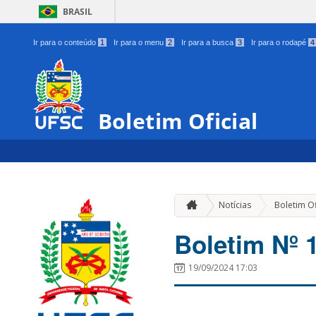
BRASIL
Ir para o conteúdo
1
Ir para o menu
2
Ir para a busca
3
Ir para o rodapé
4
Boletim Oficial
Notícias
Boletim Of
Boletim Nº 
19/09/2024 17:03