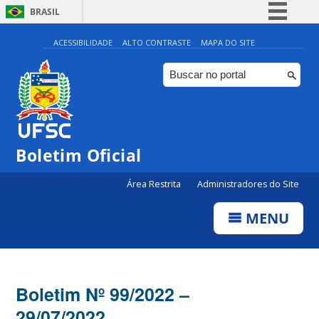
BRASIL
Simplifique!
ACESSIBILIDADE
ALTO CONTRASTE
MAPA DO SITE
Comunica BR
Participe
Acesso à informação
Legislação
Boletim Oficial
Canais
Área Restrita
Administradores do Site
MENU
Boletim Nº 99/2022 –
29/07/2022