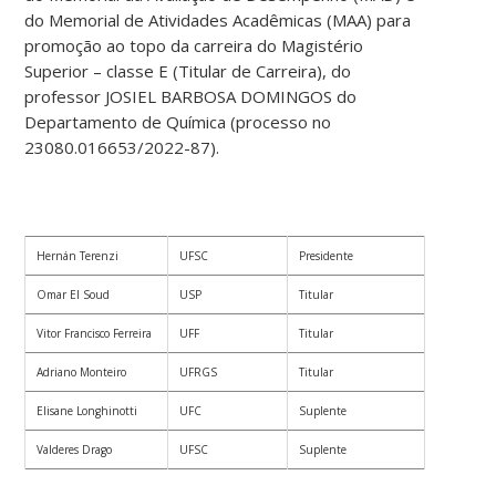
do Memorial de Atividades Acadêmicas (MAA) para
promoção ao topo da carreira do Magistério
Superior – classe E (Titular de Carreira), do
professor JOSIEL BARBOSA DOMINGOS do
Departamento de Química (processo no
23080.016653/2022-87).
Hernán Terenzi
UFSC
Presidente
Omar El Soud
USP
Titular
Vitor Francisco Ferreira
UFF
Titular
Adriano Monteiro
UFRGS
Titular
Elisane Longhinotti
UFC
Suplente
Valderes Drago
UFSC
Suplente