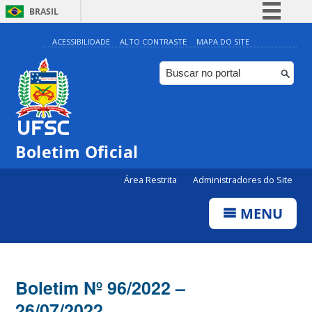
BRASIL
Simplifique!
ACESSIBILIDADE
ALTO CONTRASTE
MAPA DO SITE
Comunica BR
Participe
Acesso à informação
Legislação
Boletim Oficial
Canais
Área Restrita
Administradores do Site
MENU
Boletim Nº 96/2022 –
26/07/2022