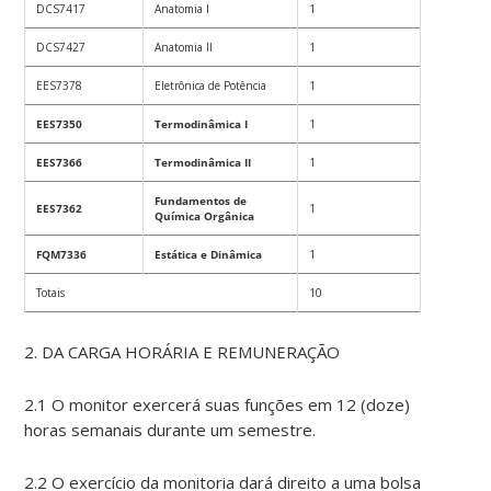
DCS7417
Anatomia I
1
DCS7427
Anatomia II
1
EES7378
Eletrônica de Potência
1
EES7350
Termodinâmica I
1
EES7366
Termodinâmica II
1
Fundamentos de
EES7362
1
Química Orgânica
FQM7336
Estática e Dinâmica
1
Totais
10
2. DA CARGA HORÁRIA E REMUNERAÇÃO
2.1 O monitor exercerá suas funções em 12 (doze)
horas semanais durante um semestre.
2.2 O exercício da monitoria dará direito a uma bolsa