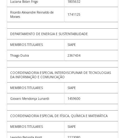
Luciana Bolan Frigo
1805632
Ricardo Alexandre Reinaldo de
1741125
Moraes
DEPARTAMENTO DE ENERGIA E SUSTENTABILIDADE
MEMBROS TITULARES
SIAPE
Thiago Dutra
2367434
COORDENADORIA ESPECIAL INTERDISCIPLINAR DE TECNOLOGIAS
DA INFORMAÇÃO E COMUNICAÇÃO
MEMBROS TITULARES
SIAPE
Giovani Mendonça Lunardi
1459600
COORDENADORIA ESPECIAL DE FÍSICA, QUÍMICA E MATEMÁTICA
MEMBROS TITULARES
SIAPE
Leandro Batirolla Krott
2223080