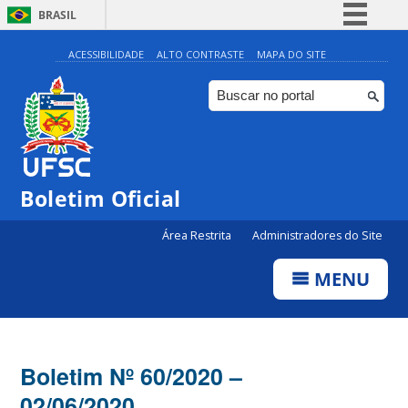
BRASIL
Simplifique!
ACESSIBILIDADE
ALTO CONTRASTE
MAPA DO SITE
Comunica BR
Participe
Acesso à informação
Legislação
Boletim Oficial
Canais
Área Restrita
Administradores do Site
MENU
Boletim Nº 60/2020 –
02/06/2020