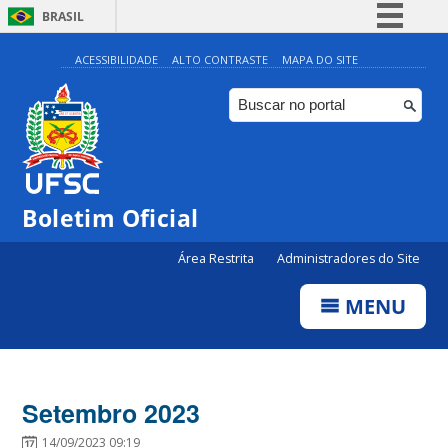
BRASIL
Simplifique!
ACESSIBILIDADE
ALTO CONTRASTE
MAPA DO SITE
Comunica BR
Participe
Acesso à informação
Legislação
Boletim Oficial
Canais
Área Restrita
Administradores do Site
MENU
Setembro 2023
14/09/2023 09:19