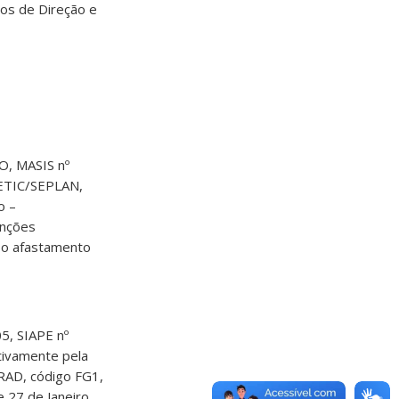
gos de Direção e
, MASIS nº
SETIC/SEPLAN,
o –
unções
a o afastamento
, SIAPE nº
ivamente pela
AD, código FG1,
e 27 de Janeiro