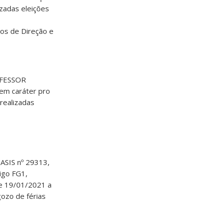
zadas eleições
gos de Direção e
OFESSOR
em caráter pro
realizadas
ASIS nº 29313,
igo FG1,
de 19/01/2021 a
ozo de férias