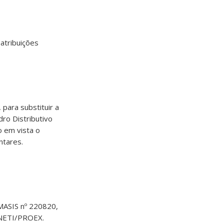
tribuições
para substituir a
ro Distributivo
 em vista o
ntares.
ASIS nº 220820,
A/NETI/PROEX.