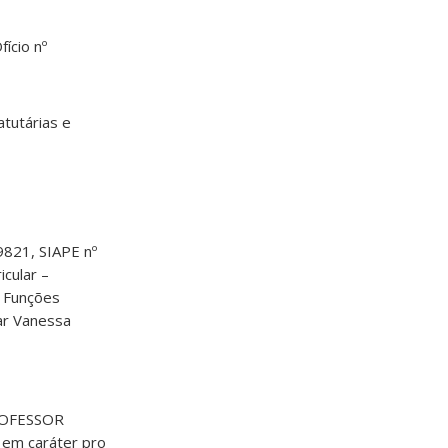
ício nº
tutárias e
821, SIAPE nº
cular –
 Funções
ar Vanessa
PROFESSOR
 em caráter pro