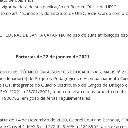
m vigor na data de sua publicação no Boletim Oficial da UFSC.
o no art. 18, inciso II, do Estatuto da UFSC, e de acordo com o Of
FEDERAL DE SANTA CATARINA, no uso de suas atribuições esta
Portarias de 22 de janeiro de 2021
Alves Hulse, TÉCNICO EM ASSUNTOS EDUCACIONAIS, MASIS nº 219
Coordenador(a) de Projetos Pedagógicos e Acompanhamento Curri
G1, integrante do Quadro Distributivo de Cargos de Direção e
 25/01/2021 a 28/01/2021, tendo em vista o afastamento da titul
nº 1900782, em gozo de férias regulamentares.
a partir de 14 de Dezembro de 2020, Gabriel Coutinho Barbosa, 
 C, nível 4, MASIS nº 177240, SIAPE nº 1818964, para exercer,