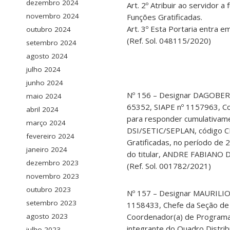
dezembro 2024
Art. 2º Atribuir ao servidor 
novembro 2024
Funções Gratificadas.
Art. 3º Esta Portaria entra em
outubro 2024
(Ref. Sol. 048115/2020)
setembro 2024
agosto 2024
julho 2024
junho 2024
Nº 156 – Designar DAGOBE
maio 2024
65352, SIAPE nº 1157963, C
abril 2024
para responder cumulativame
março 2024
DSI/SETIC/SEPLAN, código CD
fevereiro 2024
Gratificadas, no período de 
janeiro 2024
do titular, ANDRE FABIANO D
dezembro 2023
(Ref. Sol. 001782/2021)
novembro 2023
outubro 2023
Nº 157 – Designar MAURILI
setembro 2023
1158433, Chefe da Seção de
Coordenador(a) de Program
agosto 2023
integrante do Quadro Distrib
julho 2023