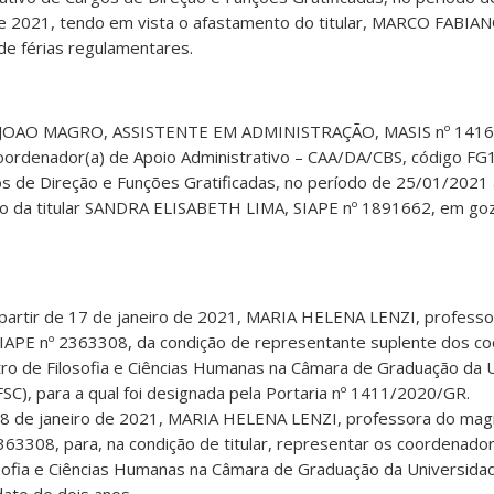
e 2021, tendo em vista o afastamento do titular, MARCO FABIA
e férias regulamentares.
 JOAO MAGRO, ASSISTENTE EM ADMINISTRAÇÃO, MASIS nº 14163
Coordenador(a) de Apoio Administrativo – CAA/DA/CBS, código FG1
os de Direção e Funções Gratificadas, no período de 25/01/2021
o da titular SANDRA ELISABETH LIMA, SIAPE nº 1891662, em goz
a partir de 17 de janeiro de 2021, MARIA HELENA LENZI, professo
SIAPE nº 2363308, da condição de representante suplente dos c
ro de Filosofia e Ciências Humanas na Câmara de Graduação da 
FSC), para a qual foi designada pela Portaria nº 1411/2020/GR.
e 18 de janeiro de 2021, MARIA HELENA LENZI, professora do magi
363308, para, na condição de titular, representar os coordenado
sofia e Ciências Humanas na Câmara de Graduação da Universida
ato de dois anos.