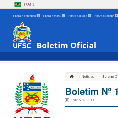
BRASIL
Ir para o conteúdo
1
Ir para o menu
2
Ir para a busca
3
Ir para o rodapé
4
Boletim Oficial
Notícias
Boletim Of
Boletim Nº 
27/01/2021 19:11