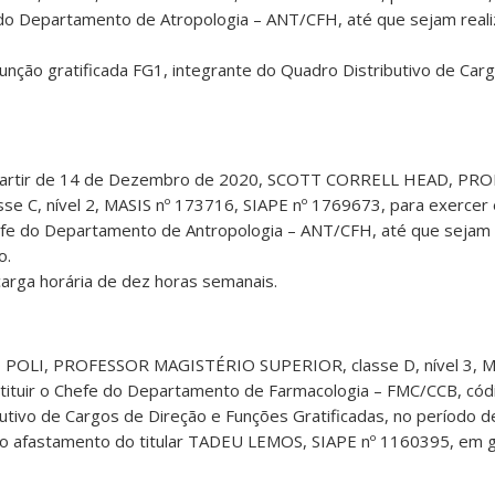
do Departamento de Atropologia – ANT/CFH, até que sejam reali
a função gratificada FG1, integrante do Quadro Distributivo de Car
 a partir de 14 de Dezembro de 2020, SCOTT CORRELL HEAD, PR
 C, nível 2, MASIS nº 173716, SIAPE nº 1769673, para exercer 
fe do Departamento de Antropologia – ANT/CFH, até que sejam 
o.
a carga horária de dez horas semanais.
 POLI, PROFESSOR MAGISTÉRIO SUPERIOR, classe D, nível 3, M
tituir o Chefe do Departamento de Farmacologia – FMC/CCB, cód
butivo de Cargos de Direção e Funções Gratificadas, no período 
o afastamento do titular TADEU LEMOS, SIAPE nº 1160395, em g