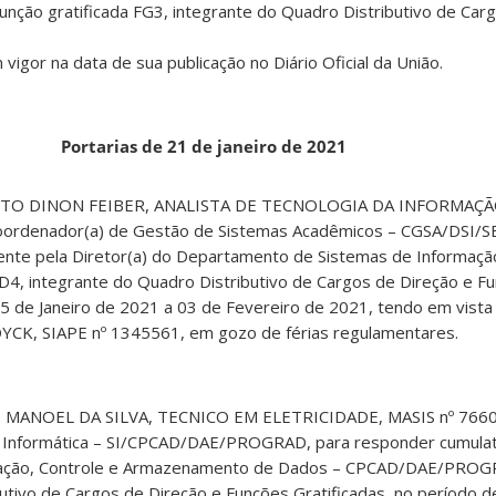
a função gratificada FG3, integrante do Quadro Distributivo de Car
 vigor na data de sua publicação no Diário Oficial da União.
Portarias de 21 de janeiro de 2021
RTO DINON FEIBER, ANALISTA DE TECNOLOGIA DA INFORMAÇÃO
oordenador(a) de Gestão de Sistemas Acadêmicos – CGSA/DSI/
nte pela Diretor(a) do Departamento de Sistemas de Informaçã
4, integrante do Quadro Distributivo de Cargos de Direção e F
25 de Janeiro de 2021 a 03 de Fevereiro de 2021, tendo em vist
YCK, SIAPE nº 1345561, em gozo de férias regulamentares.
O MANOEL DA SILVA, TECNICO EM ELETRICIDADE, MASIS nº 76605
 Informática – SI/CPCAD/DAE/PROGRAD, para responder cumulat
ação, Controle e Armazenamento de Dados – CPCAD/DAE/PROGR
utivo de Cargos de Direção e Funções Gratificadas, no período d