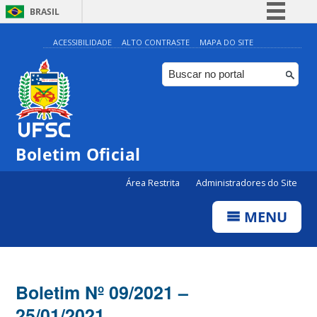
BRASIL
Simplifique!
ACESSIBILIDADE
ALTO CONTRASTE
MAPA DO SITE
Comunica BR
Participe
Acesso à informação
Legislação
Boletim Oficial
Canais
Área Restrita
Administradores do Site
MENU
Boletim Nº 09/2021 –
25/01/2021