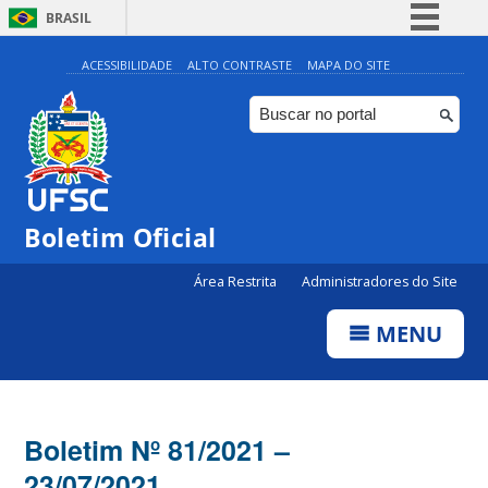
BRASIL
Simplifique!
ACESSIBILIDADE
ALTO CONTRASTE
MAPA DO SITE
Comunica BR
Participe
Acesso à informação
Legislação
Boletim Oficial
Canais
Área Restrita
Administradores do Site
MENU
Boletim Nº 81/2021 –
23/07/2021