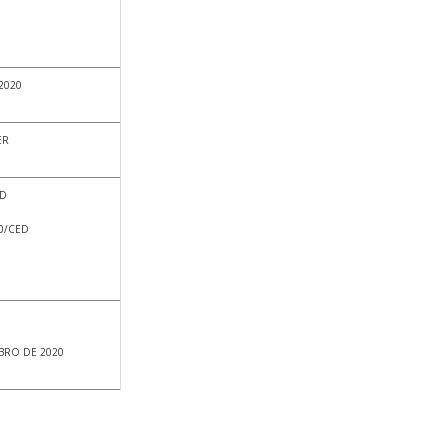
2020
ER
ED
0/CED
BRO DE 2020