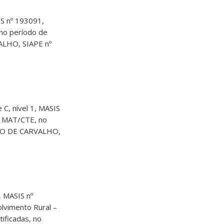
S nº 193091,
no período de
ALHO, SIAPE nº
 nível 1, MASIS
– MAT/CTE, no
EIXO DE CARVALHO,
 MASIS nº
lvimento Rural –
ificadas, no