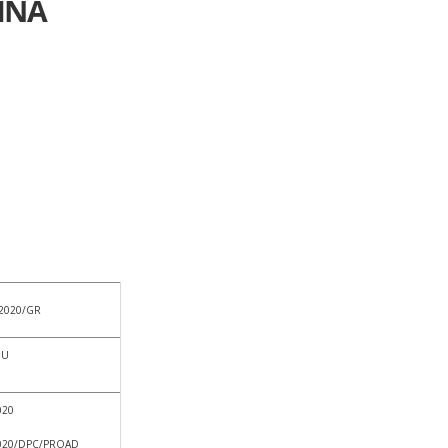
INA
/2020/GR
NU
020
/2020/DPC/PROAD