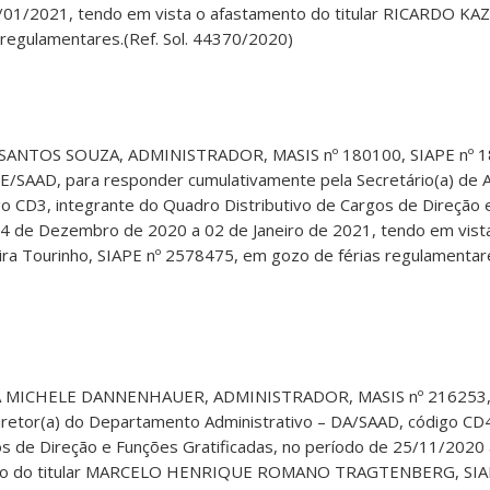
/01/2021, tendo em vista o afastamento do titular RICARDO KA
regulamentares.(Ref. Sol. 44370/2020)
E SANTOS SOUZA, ADMINISTRADOR, MASIS nº 180100, SIAPE nº 1
SE/SAAD, para responder cumulativamente pela Secretário(a) de 
go CD3, integrante do Quadro Distributivo de Cargos de Direção
 14 de Dezembro de 2020 a 02 de Janeiro de 2021, tendo em vist
ieira Tourinho, SIAPE nº 2578475, em gozo de férias regulamentare
IA MICHELE DANNENHAUER, ADMINISTRADOR, MASIS nº 216253, 
Diretor(a) do Departamento Administrativo – DA/SAAD, código CD4
os de Direção e Funções Gratificadas, no período de 25/11/2020
nto do titular MARCELO HENRIQUE ROMANO TRAGTENBERG, SIA