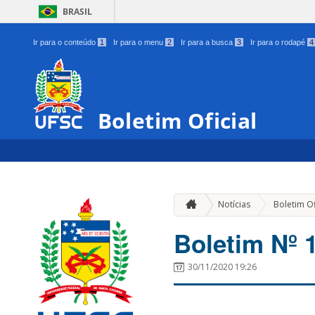
BRASIL
Ir para o conteúdo
1
Ir para o menu
2
Ir para a busca
3
Ir para o rodapé
4
Boletim Oficial
Notícias
Boletim Of
Boletim Nº 
30/11/2020 19:26