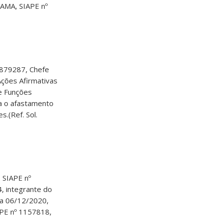
ZAMA, SIAPE nº
879287, Chefe
Ações Afirmativas
 e Funções
a o afastamento
s.(Ref. Sol.
SIAPE nº
, integrante do
 a 06/12/2020,
PE nº 1157818,