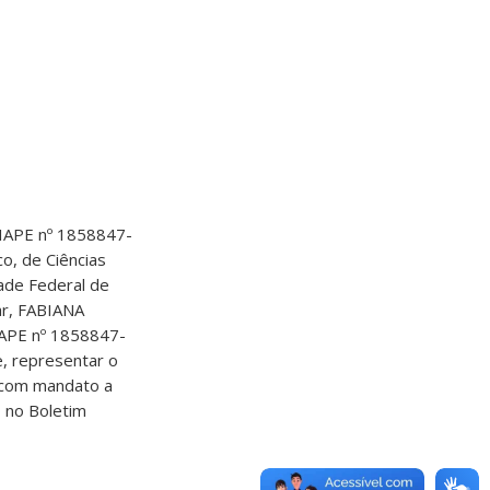
SIAPE nº 1858847-
o, de Ciências
ade Federal de
nar, FABIANA
IAPE nº 1858847-
e, representar o
, com mandato a
o no Boletim