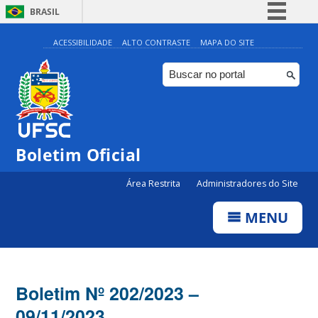
BRASIL
Simplifique!
ACESSIBILIDADE
ALTO CONTRASTE
MAPA DO SITE
Comunica BR
Participe
Acesso à informação
Legislação
Boletim Oficial
Canais
Área Restrita
Administradores do Site
MENU
Boletim Nº 202/2023 –
09/11/2023