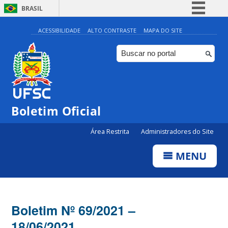
BRASIL
Simplifique!
ACESSIBILIDADE
ALTO CONTRASTE
MAPA DO SITE
Comunica BR
Participe
Acesso à informação
Legislação
Boletim Oficial
Canais
Área Restrita
Administradores do Site
MENU
Boletim Nº 69/2021 –
18/06/2021