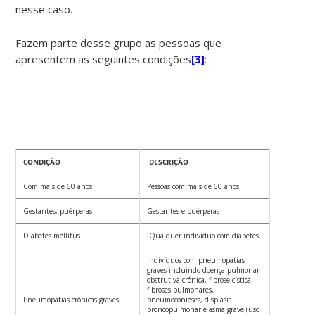
nesse caso.
Fazem parte desse grupo as pessoas que
apresentem as seguintes condições
[3]
:
CONDIÇÃO
DESCRIÇÃO
Com mais de 60 anos
Pessoas com mais de 60 anos
Gestantes, puérperas
Gestantes e puérperas
Diabetes mellitus
Qualquer indivíduo com diabetes
Indivíduos com pneumopatias
graves incluindo doença pulmonar
obstrutiva crônica, fibrose cística,
fibroses pulmonares,
Pneumopatias crônicas graves
pneumoconioses, displasia
broncopulmonar e asma grave (uso