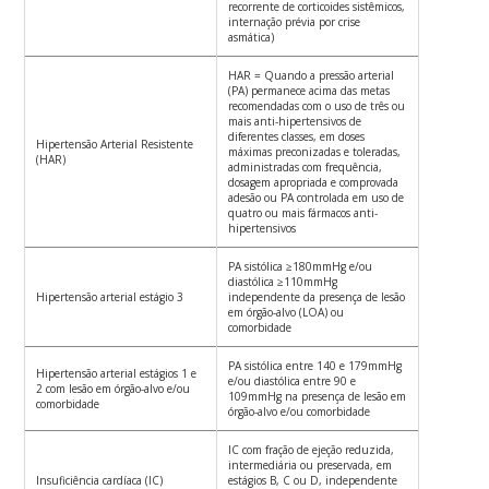
recorrente de corticoides sistêmicos,
internação prévia por crise
asmática)
HAR = Quando a pressão arterial
(PA) permanece acima das metas
recomendadas com o uso de três ou
mais anti-hipertensivos de
diferentes classes, em doses
Hipertensão Arterial Resistente
máximas preconizadas e toleradas,
(HAR)
administradas com frequência,
dosagem apropriada e comprovada
adesão ou PA controlada em uso de
quatro ou mais fármacos anti-
hipertensivos
PA sistólica ≥180mmHg e/ou
diastólica ≥110mmHg
Hipertensão arterial estágio 3
independente da presença de lesão
em órgão-alvo (LOA) ou
comorbidade
PA sistólica entre 140 e 179mmHg
Hipertensão arterial estágios 1 e
e/ou diastólica entre 90 e
2 com lesão em órgão-alvo e/ou
109mmHg na presença de lesão em
comorbidade
órgão-alvo e/ou comorbidade
IC com fração de ejeção reduzida,
intermediária ou preservada, em
Insuficiência cardíaca (IC)
estágios B, C ou D, independente