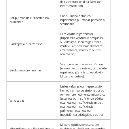
de classe funcional da New York
Heart Association
Cor-pulmonale crônico,
Cor-pulmonale e Hipertensão
hipertensão pulmonar primária ou
pulmonar
secundária
Cardiopatia hipertensiva
(hipertrofia ventricular esquerda
ou dilatação, sobrecarga atrial e
Cardiopatia hipertensiva
ventricular, disfunção diastólica
e/ou sistólica, lesões em outros
órgãos-alvo)
Síndromes coronarianas crônicas
(Angina Pectoris estável, cardiopatia
Síndromes coronarianas
isquêmica, pós Infarto Agudo do
Miocárdio, outras)
Lesões valvares com repercussão
hemodinâmica ou sintomática ou
com comprometimento miocárdico
(estenose ou insuficiência aórtica;
Valvopatias
estenose ou insuficiência mitral;
estenose ou insuficiência
pulmonar; estenose ou
insuficiência tricúspide; e outras)
Miocardiopatias de quaisquer
Miocardiopatias e Pericardiopatias
etiologias ou fenótipos; pericardite