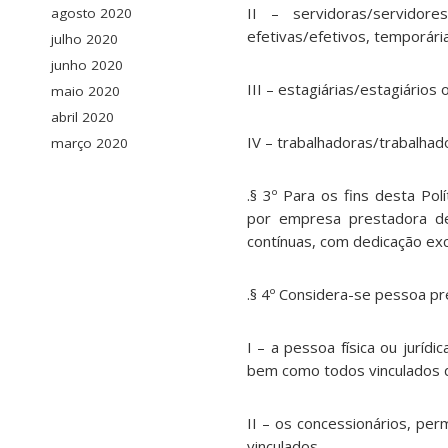
II – servidoras/servidore
agosto 2020
efetivas/efetivos, temporária
julho 2020
junho 2020
III – estagiárias/estagiários 
maio 2020
abril 2020
IV – trabalhadoras/trabalhad
março 2020
.§ 3º Para os fins desta Po
por empresa prestadora de
contínuas, com dedicação exc
.§ 4º Considera-se pessoa pr
I – a pessoa física ou juríd
bem como todos vinculados di
II – os concessionários, per
vinculados.