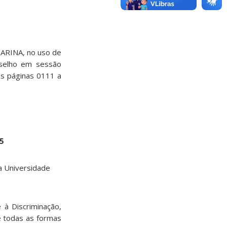
RINA, no uso de
nselho em sessão
às páginas 0111 a
5
a Universidade
 à Discriminação,
e todas as formas