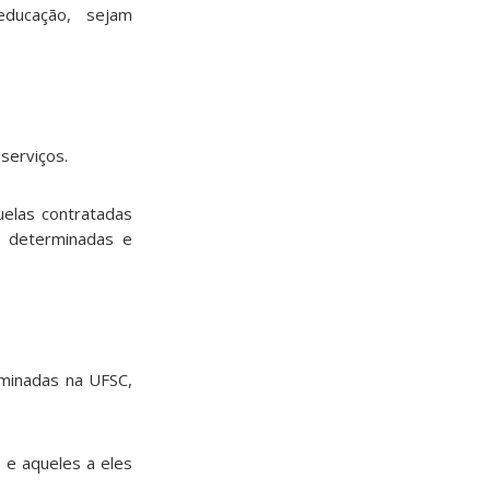
 educação, sejam
serviços.
uelas contratadas
s determinadas e
rminadas na UFSC,
 e aqueles a eles