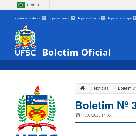
BRASIL
Ir para o conteúdo
1
Ir para o menu
2
Ir para a busca
3
Ir para o rodapé
4
Boletim Oficial
Notícias
Boletim Of
Boletim Nº 
11/02/2026 14:05