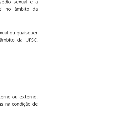
ssédio sexual e a
vel no âmbito da
exual ou quaisquer
 âmbito da UFSC,
terno ou externo,
as na condição de