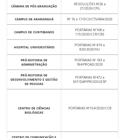
RESOLUÇÕES Nº26 a
CÂMARA DE PÓS-GRADUAÇÃO
27/2020/CPG
CAMPUS DE ARARANGUÁ
Nº 16 a 17/DCS/CTS/ARA/2020
PORTARIAS Nº108 a
CAMPUS DE CURITIBANOS
115/2020/CCR/CBS
PORTARIAS Nº 819 a
HOSPITAL UNIVERSITÁRIO
820/2020/HU
PRÓ-REITORIA DE
PORTARIAS Nº 183 a
ADMINISTRAÇÃO
184/PROAD/2020
PRÓ-REITORIA DE
PORTARIAS Nº472 a
DESENVOLVIMENTO E GESTÃO
507/DAP/PRODEGESP
DE PESSOAS
CENTRO DE CIÊNCIAS
PORTARIAS Nº154/2020/CCB
BIOLÓGICAS
CENTRO DE COMUNICAÇÃO E