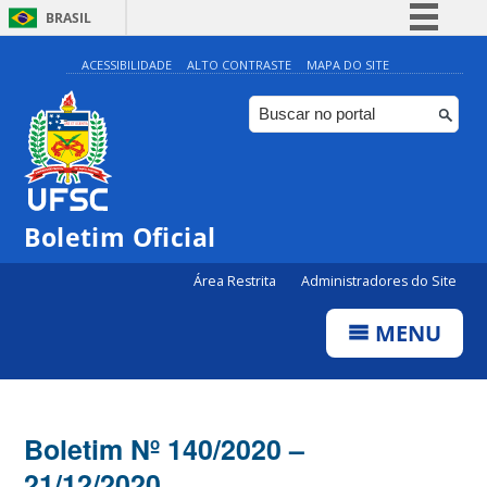
BRASIL
Simplifique!
ACESSIBILIDADE
ALTO CONTRASTE
MAPA DO SITE
Comunica BR
Participe
Acesso à informação
Legislação
Boletim Oficial
Canais
Área Restrita
Administradores do Site
MENU
Boletim Nº 140/2020 –
21/12/2020