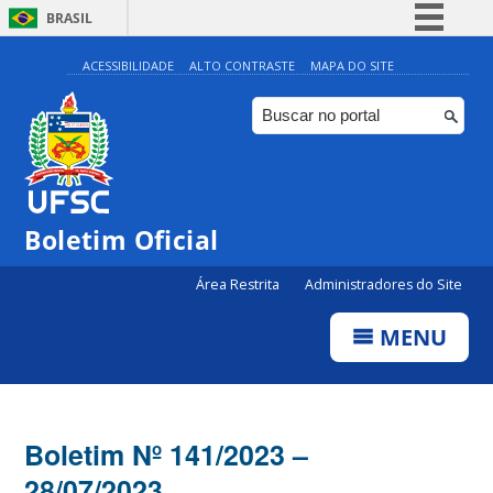
BRASIL
Simplifique!
ACESSIBILIDADE
ALTO CONTRASTE
MAPA DO SITE
Comunica BR
Participe
Acesso à informação
Legislação
Boletim Oficial
Canais
Área Restrita
Administradores do Site
MENU
Boletim Nº 141/2023 –
28/07/2023