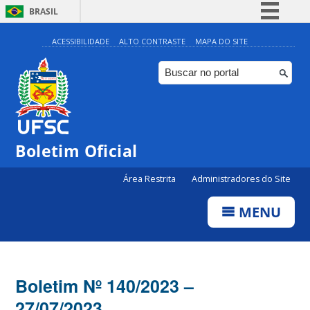
BRASIL
Simplifique!
ACESSIBILIDADE
ALTO CONTRASTE
MAPA DO SITE
Comunica BR
Participe
Acesso à informação
Legislação
Boletim Oficial
Canais
Área Restrita
Administradores do Site
MENU
Boletim Nº 140/2023 –
27/07/2023