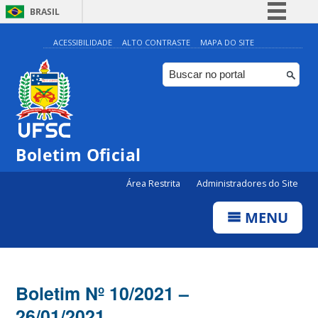
BRASIL
Simplifique!
ACESSIBILIDADE
ALTO CONTRASTE
MAPA DO SITE
Comunica BR
Participe
Acesso à informação
Legislação
Boletim Oficial
Canais
Área Restrita
Administradores do Site
MENU
Boletim Nº 10/2021 –
26/01/2021