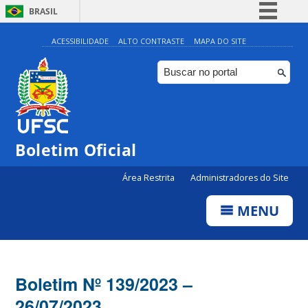
BRASIL
Simplifique!
ACESSIBILIDADE
ALTO CONTRASTE
MAPA DO SITE
Comunica BR
Participe
Acesso à informação
Legislação
Boletim Oficial
Canais
Área Restrita
Administradores do Site
MENU
Boletim Nº 139/2023 –
26/07/2023