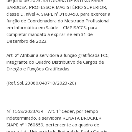
de Julho de 2023, SAYONARA DE FATIMA FARIA
BARBOSA, PROFESSOR MAGISTÉRIO SUPERIOR,
classe D, nível 4, SIAPE nº 3160450, para exercer a
função de Coordenadora do Mestrado Profissional
em Informática em Saúde – CMPIS/CCS, para
completar mandato a expirar-se em 31 de
Dezembro de 2023.
Art. 2º Atribuir à servidora a função gratificada FCC,
integrante do Quadro Distributivo de Cargos de
Direção e Funções Gratificadas.
(Ref. Sol. 23080.040710/2023-20)
Nº 1558/2023/GR – Art. 1º Ceder, por tempo
indeterminado, a servidora RENATA BROCKER,
SIAPE nº 1760659, pertencente ao quadro de
pessoal da Universidade Federal de Santa Catarina,