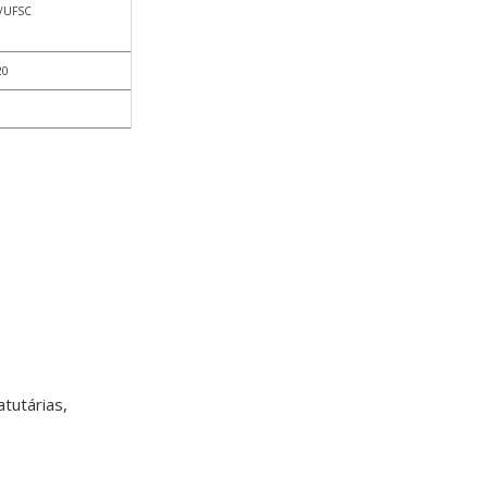
/UFSC
20
tutárias,