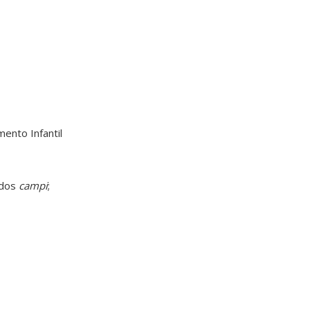
ento Infantil
 dos
campi
;