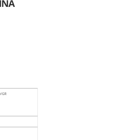
INA
0/GR