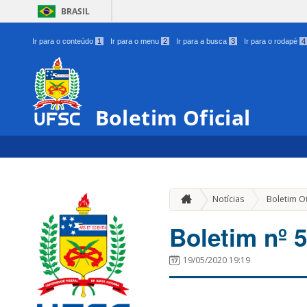
BRASIL
Ir para o conteúdo
1
Ir para o menu
2
Ir para a busca
3
Ir para o rodapé
4
Boletim Oficial
Notícias
Boletim Of
Boletim nº 5
19/05/2020 19:19