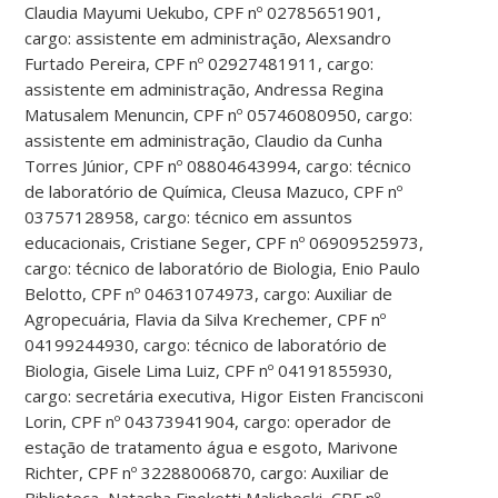
Claudia Mayumi Uekubo, CPF nº 02785651901,
cargo: assistente em administração, Alexsandro
Furtado Pereira, CPF nº 02927481911, cargo:
assistente em administração, Andressa Regina
Matusalem Menuncin, CPF nº 05746080950, cargo:
assistente em administração, Claudio da Cunha
Torres Júnior, CPF nº 08804643994, cargo: técnico
de laboratório de Química, Cleusa Mazuco, CPF nº
03757128958, cargo: técnico em assuntos
educacionais, Cristiane Seger, CPF nº 06909525973,
cargo: técnico de laboratório de Biologia, Enio Paulo
Belotto, CPF nº 04631074973, cargo: Auxiliar de
Agropecuária, Flavia da Silva Krechemer, CPF nº
04199244930, cargo: técnico de laboratório de
Biologia, Gisele Lima Luiz, CPF nº 04191855930,
cargo: secretária executiva, Higor Eisten Francisconi
Lorin, CPF nº 04373941904, cargo: operador de
estação de tratamento água e esgoto, Marivone
Richter, CPF nº 32288006870, cargo: Auxiliar de