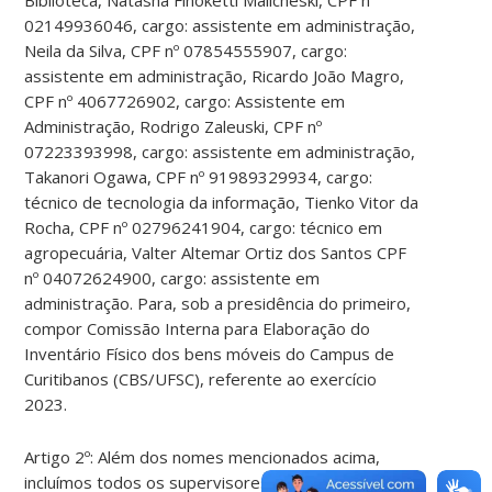
Biblioteca, Natasha Finoketti Malicheski, CPF nº
02149936046, cargo: assistente em administração,
Neila da Silva, CPF nº 07854555907, cargo:
assistente em administração, Ricardo João Magro,
CPF nº 4067726902, cargo: Assistente em
Administração, Rodrigo Zaleuski, CPF nº
07223393998, cargo: assistente em administração,
Takanori Ogawa, CPF nº 91989329934, cargo:
técnico de tecnologia da informação, Tienko Vitor da
Rocha, CPF nº 02796241904, cargo: técnico em
agropecuária, Valter Altemar Ortiz dos Santos CPF
nº 04072624900, cargo: assistente em
administração. Para, sob a presidência do primeiro,
compor Comissão Interna para Elaboração do
Inventário Físico dos bens móveis do Campus de
Curitibanos (CBS/UFSC), referente ao exercício
2023.
Artigo 2º: Além dos nomes mencionados acima,
incluímos todos os supervisores de laboratório