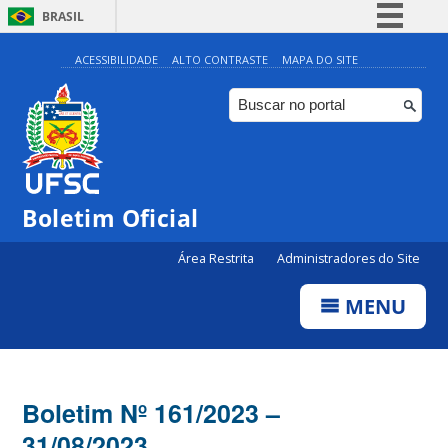
BRASIL
Simplifique!
ACESSIBILIDADE
ALTO CONTRASTE
MAPA DO SITE
Comunica BR
Participe
Acesso à informação
Legislação
Boletim Oficial
Canais
Área Restrita
Administradores do Site
MENU
Boletim Nº 161/2023 –
31/08/2023