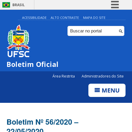
BRASIL
Simplifique!
ACESSIBILIDADE
ALTO CONTRASTE
MAPA DO SITE
Comunica BR
Participe
Acesso à informação
Legislação
Boletim Oficial
Canais
Área Restrita
Administradores do Site
MENU
Boletim Nº 56/2020 –
22/05/2020