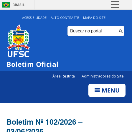
BRASIL
Simplifique!
ACESSIBILIDADE
ALTO CONTRASTE
MAPA DO SITE
Comunica BR
Participe
Acesso à informação
Legislação
Boletim Oficial
Canais
Área Restrita
Administradores do Site
MENU
Boletim Nº 102/2026 –
03/06/2026