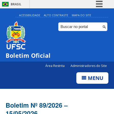
BRASIL
Simplifique!
ACESSIBILIDADE
ALTO CONTRASTE
MAPA DO SITE
Comunica BR
Participe
Acesso à informação
Legislação
Boletim Oficial
Canais
Área Restrita
Administradores do Site
MENU
Boletim Nº 89/2026 –
15/05/2026