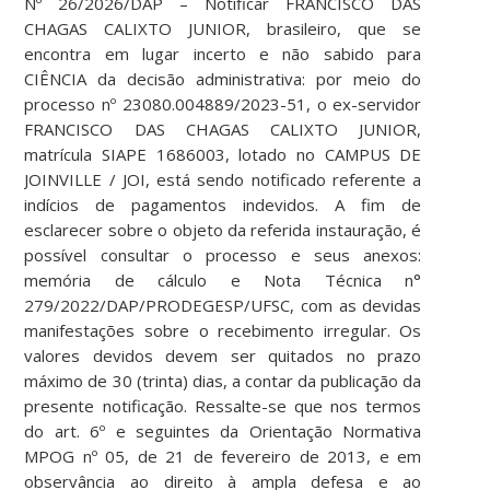
Nº 26/2026/DAP – Notificar FRANCISCO DAS
CHAGAS CALIXTO JUNIOR, brasileiro, que se
encontra em lugar incerto e não sabido para
CIÊNCIA da decisão administrativa: por meio do
processo nº 23080.004889/2023-51, o ex-servidor
FRANCISCO DAS CHAGAS CALIXTO JUNIOR,
matrícula SIAPE 1686003, lotado no CAMPUS DE
JOINVILLE / JOI, está sendo notificado referente a
indícios de pagamentos indevidos. A fim de
esclarecer sobre o objeto da referida instauração, é
possível consultar o processo e seus anexos:
memória de cálculo e Nota Técnica n°
279/2022/DAP/PRODEGESP/UFSC, com as devidas
manifestações sobre o recebimento irregular. Os
valores devidos devem ser quitados no prazo
máximo de 30 (trinta) dias, a contar da publicação da
presente notificação. Ressalte-se que nos termos
do art. 6º e seguintes da Orientação Normativa
MPOG nº 05, de 21 de fevereiro de 2013, e em
observância ao direito à ampla defesa e ao