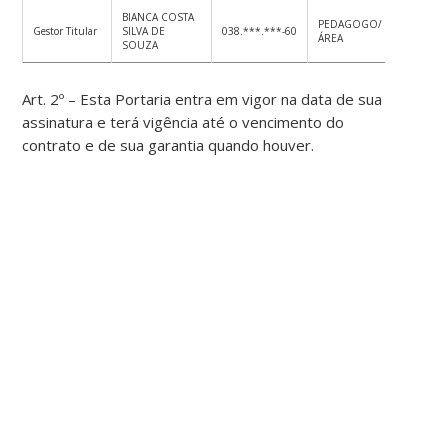
BIANCA COSTA
PEDAGOGO/
SAA
Gestor Titular
SILVA DE
038.***.***-60
ÁREA
AFE
SOUZA
Art. 2º – Esta Portaria entra em vigor na data de sua
assinatura e terá vigência até o vencimento do
contrato e de sua garantia quando houver.