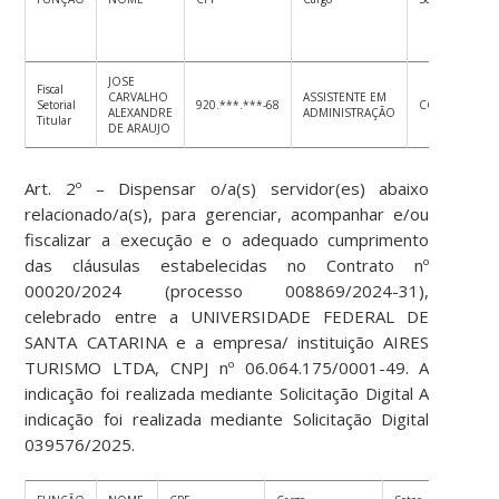
sema
JOSE
Fiscal
CARVALHO
ASSISTENTE EM
Setorial
920.***.***-68
CCE
ALEXANDRE
ADMINISTRAÇÃO
Titular
DE ARAUJO
Art. 2º – Dispensar o/a(s) servidor(es) abaixo
relacionado/a(s), para gerenciar, acompanhar e/ou
fiscalizar a execução e o adequado cumprimento
das cláusulas estabelecidas no Contrato nº
00020/2024 (processo 008869/2024-31),
celebrado entre a UNIVERSIDADE FEDERAL DE
SANTA CATARINA e a empresa/ instituição AIRES
TURISMO LTDA, CNPJ nº 06.064.175/0001-49. A
indicação foi realizada mediante Solicitação Digital A
indicação foi realizada mediante Solicitação Digital
039576/2025.