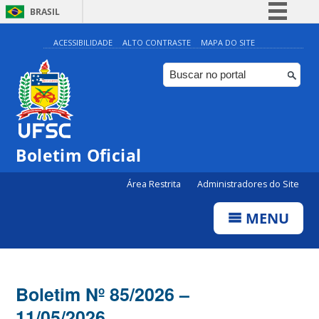
BRASIL
Simplifique!
ACESSIBILIDADE
ALTO CONTRASTE
MAPA DO SITE
Comunica BR
Participe
Acesso à informação
Legislação
Boletim Oficial
Canais
Área Restrita
Administradores do Site
MENU
Boletim Nº 85/2026 –
11/05/2026