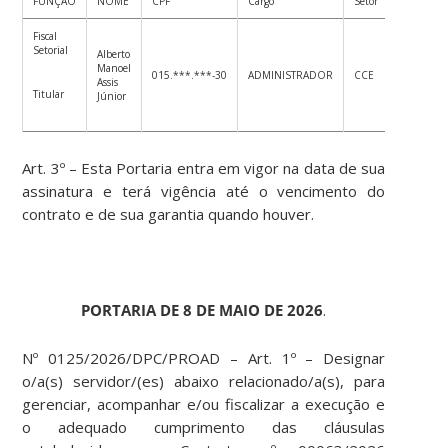
FUNÇÃO
NOME
CPF
Cargo
Setor
Fiscal
Setorial
Alberto
Manoel
015.***.***-30
ADMINISTRADOR
CCE
Assis
Titular
Júnior
Art. 3º – Esta Portaria entra em vigor na data de sua
assinatura e terá vigência até o vencimento do
contrato e de sua garantia quando houver.
PORTARIA DE 8 DE MAIO DE 2026
.
Nº 0125/2026/DPC/PROAD – Art. 1º – Designar
o/a(s) servidor/(es) abaixo relacionado/a(s), para
gerenciar, acompanhar e/ou fiscalizar a execução e
o adequado cumprimento das cláusulas