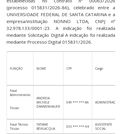
estabelecidas no Contrato nº 00063/2026
(processo 015831/2026-86), celebrado entre a
UNIVERSIDADE FEDERAL DE SANTA CATARINA e a
empresa/instituição NONNO LTDA, CNPJ nº
32.978.133/0001-23. A indicação foi realizada
mediante Solicitação Digital A indicação foi realizada
mediante Processo Digital 015831/2026.
FUNÇÃO
NOME
CPF
Cargo
Seto
Fiscal
Administrativo
ANDREIA
MICHELE
049.***.***-86
ADMINISTRADOR
PRO
DANNENHAUER
Titular
Fiscal Técnico
TATIANE
ASSISTENTE
SAA
033.***.***-94
Titular
BEVILACQUA
SOCIAL
AFE