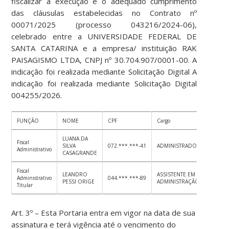
fiscalizar a execução e o adequado cumprimento
das cláusulas estabelecidas no Contrato nº
00071/2025 (processo 043216/2024-06),
celebrado entre a UNIVERSIDADE FEDERAL DE
SANTA CATARINA e a empresa/ instituição RAK
PAISAGISMO LTDA, CNPJ nº 30.704.907/0001-00. A
indicação foi realizada mediante Solicitação Digital A
indicação foi realizada mediante Solicitação Digital
004255/2026.
FUNÇÃO
NOME
CPF
Cargo
Setor
LUANA DA
Fiscal
SILVA
072.***.***-41
ADMINISTRADOR
DA/AR
Administrativo
CASAGRANDE
Fiscal
LEANDRO
ASSISTENTE EM
Administrativo
044.***.***-89
DA/AR
PESSI ORIGE
ADMINISTRAÇÃO
Titular
Art. 3º – Esta Portaria entra em vigor na data de sua
assinatura e terá vigência até o vencimento do