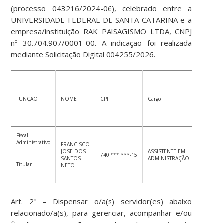
(processo 043216/2024-06), celebrado entre a
UNIVERSIDADE FEDERAL DE SANTA CATARINA e a
empresa/instituição RAK PAISAGISMO LTDA, CNPJ
nº 30.704.907/0001-00. A indicação foi realizada
mediante Solicitação Digital 004255/2026.
FUNÇÃO
NOME
CPF
Cargo
Setor
Fiscal
Administrativo
FRANCISCO
JOSE DOS
ASSISTENTE EM
740.***.***-15
DA/ARA
SANTOS
ADMINISTRAÇÃO
Titular
NETO
Art. 2º – Dispensar o/a(s) servidor(es) abaixo
relacionado/a(s), para gerenciar, acompanhar e/ou