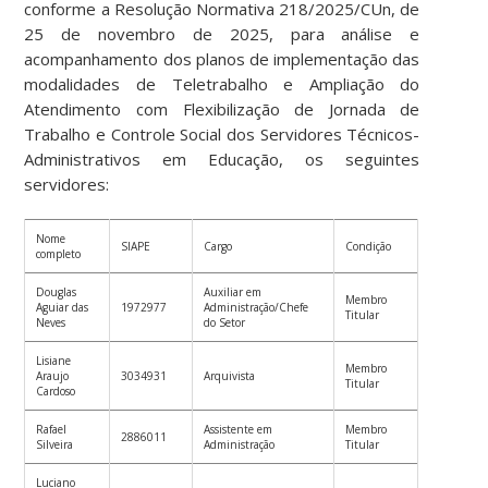
conforme a Resolução Normativa 218/2025/CUn, de
25 de novembro de 2025, para análise e
acompanhamento dos planos de implementação das
modalidades de Teletrabalho e Ampliação do
Atendimento com Flexibilização de Jornada de
Trabalho e Controle Social dos Servidores Técnicos-
Administrativos em Educação, os seguintes
servidores:
Nome
SIAPE
Cargo
Condição
completo
Douglas
Auxiliar em
Membro
Aguiar das
1972977
Administração/Chefe
Titular
Neves
do Setor
Lisiane
Membro
Araujo
3034931
Arquivista
Titular
Cardoso
Rafael
Assistente em
Membro
2886011
Silveira
Administração
Titular
Luciano