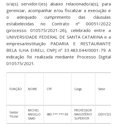
o/a(s) servidor/(es) abaixo relacionado/a(s), para
gerenciar, acompanhar e/ou fiscalizar a execução e
o adequado cumprimento das cláusulas
estabelecidas no Contrato nº 00051/2022
(processo 010575/2021-26), celebrado entre a
UNIVERSIDADE FEDERAL DE SANTA CATARINA e a
empresa/instituição PADARIA E RESTAURANTE
BELA ILHA EIRELI, CNPJ nº 33.483.044/0001-79. A
indicação foi realizada mediante Processo Digital
010575/2021.
Carga
semanal
FUNÇÃO
NOME
CPF
Cargo
Setor
(horas)
MICHEL
PROFESSOR
Gestor
ANGILLO
480.***.***-59
MAGISTÉRIO
DEF/CDS
Titular
SAAD
SUPERIOR