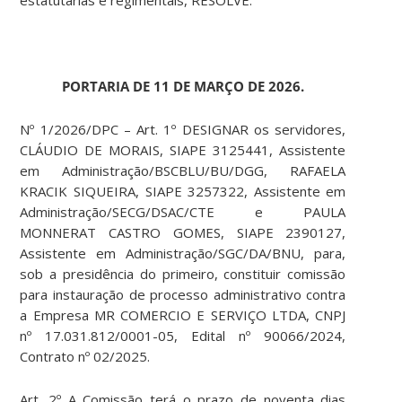
estatutárias e regimentais, RESOLVE:
PORTARIA DE 11 DE MARÇO DE 2026.
Nº 1/2026/DPC – Art. 1º DESIGNAR os servidores,
CLÁUDIO DE MORAIS, SIAPE 3125441, Assistente
em Administração/BSCBLU/BU/DGG, RAFAELA
KRACIK SIQUEIRA, SIAPE 3257322, Assistente em
Administração/SECG/DSAC/CTE e PAULA
MONNERAT CASTRO GOMES, SIAPE 2390127,
Assistente em Administração/SGC/DA/BNU, para,
sob a presidência do primeiro, constituir comissão
para instauração de processo administrativo contra
a Empresa MR COMERCIO E SERVIÇO LTDA, CNPJ
nº 17.031.812/0001-05, Edital nº 90066/2024,
Contrato nº 02/2025.
Art. 2º A Comissão terá o prazo de noventa dias