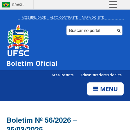
BRASIL
Simplifique!
ACESSIBILIDADE
ALTO CONTRASTE
MAPA DO SITE
Comunica BR
Participe
Acesso à informação
Legislação
Boletim Oficial
Canais
Área Restrita
Administradores do Site
MENU
Boletim Nº 56/2026 –
25/03/2025