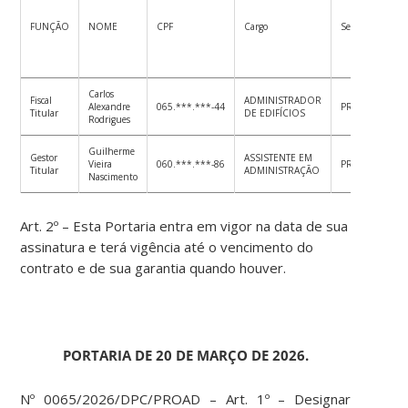
FUNÇÃO
NOME
CPF
Cargo
Setor
Carlos
Fiscal
ADMINISTRADOR
Alexandre
065.***.***-44
PROGRAD
Titular
DE EDIFÍCIOS
Rodrigues
Guilherme
Gestor
ASSISTENTE EM
Vieira
060.***.***-86
PROGRAD
Titular
ADMINISTRAÇÃO
Nascimento
Art. 2º – Esta Portaria entra em vigor na data de sua
assinatura e terá vigência até o vencimento do
contrato e de sua garantia quando houver.
PORTARIA DE 20 DE MARÇO DE 2026.
Nº 0065/2026/DPC/PROAD – Art. 1º – Designar