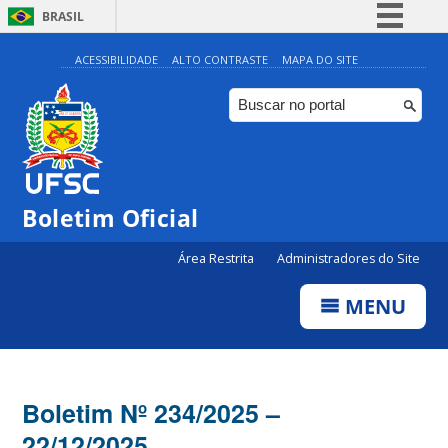
BRASIL
Simplifique!
ACESSIBILIDADE
ALTO CONTRASTE
MAPA DO SITE
Comunica BR
Participe
Acesso à informação
Legislação
Boletim Oficial
Canais
Área Restrita
Administradores do Site
MENU
Boletim Nº 234/2025 –
22/12/2025