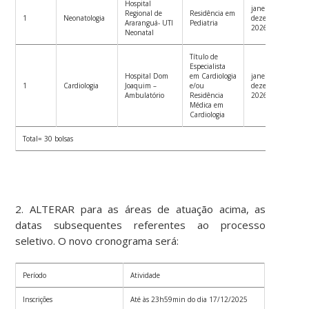
Hospital
janeiro a
Regional de
Residência em
1
Neonatologia
dezembro
Araranguá- UTI
Pediatria
2026
Neonatal
Título de
Especialista
Hospital Dom
em Cardiologia
janeiro a
1
Cardiologia
Joaquim –
e/ou
dezembro
Ambulatório
Residência
2026
Médica em
Cardiologia
Total= 30 bolsas
2. ALTERAR para as áreas de atuação acima, as
datas subsequentes referentes ao processo
seletivo. O novo cronograma será:
Período
Atividade
Inscrições
Até às 23h59min do dia 17/12/2025