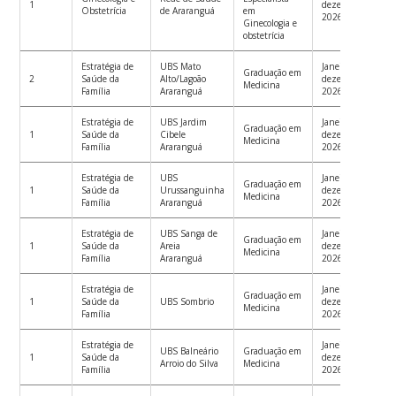
1
dezembro
Obstetrícia
de Araranguá
em
2026
Ginecologia e
obstetrícia
Estratégia de
UBS Mato
Janeiro a
Graduação em
2
Saúde da
Alto/Lagoão
dezembro
Medicina
Família
Araranguá
2026
Estratégia de
UBS Jardim
Janeiro a
Graduação em
1
Saúde da
Cibele
dezembro
Medicina
Família
Araranguá
2026
Estratégia de
UBS
Janeiro a
Graduação em
1
Saúde da
Urussanguinha
dezembro
Medicina
Família
Araranguá
2026
Estratégia de
UBS Sanga de
Janeiro a
Graduação em
1
Saúde da
Areia
dezembro
Medicina
Família
Araranguá
2026
Estratégia de
Janeiro a
Graduação em
1
Saúde da
UBS Sombrio
dezembro
Medicina
Família
2026
Estratégia de
Janeiro a
UBS Balneário
Graduação em
1
Saúde da
dezembro
Arroio do Silva
Medicina
Família
2026