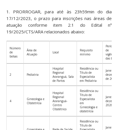
1. PRORROGAR, para até às 23h59min do dia
17/12/2023, o prazo para inscrições nas áreas de
atuação conforme item 2.1 do Edital nº
19/2025/CTS/ARA relacionados abaixo:
Período
Número
Área de
Requisito
de
de
Local
Atuação
mínimo
vigência
bolsas
das bolsas
Hospital
Residência ou
Janeiro a
Regional
Título de
2
Pediatria
dezembro
Araranguá, Sala
Especialista
de 2026
de Partos
em Pediatria
Residência ou
Hospital
Título de
Regional
Janeiro a
Ginecologia e
Especialista
4
Araranguá-
dezembro
Obstetrícia
em
Centro
2026
Ginecologia e
Obstétrico
obstetrícia
Residência ou
Título de
Janeiro a
Ginecologia e
Rede de Saúde
Especialista