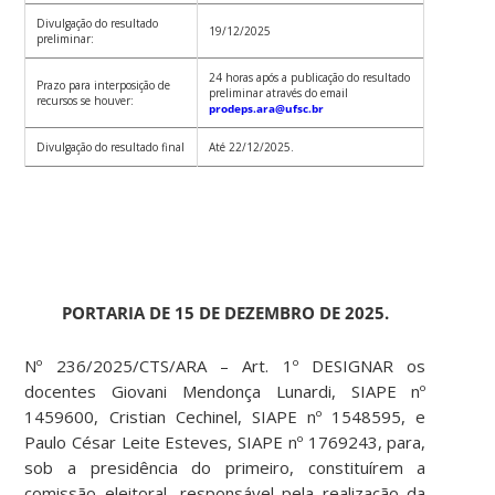
Divulgação do resultado
19/12/2025
preliminar:
24 horas após a publicação do resultado
Prazo para interposição de
preliminar através do email
recursos se houver:
prodeps.ara@ufsc.br
Divulgação do resultado final
Até 22/12/2025.
PORTARIA DE 15 DE DEZEMBRO DE 2025.
Nº 236/2025/CTS/ARA – Art. 1º DESIGNAR os
docentes Giovani Mendonça Lunardi, SIAPE nº
1459600, Cristian Cechinel, SIAPE nº 1548595, e
Paulo César Leite Esteves, SIAPE nº 1769243, para,
sob a presidência do primeiro, constituírem a
comissão eleitoral, responsável pela realização da