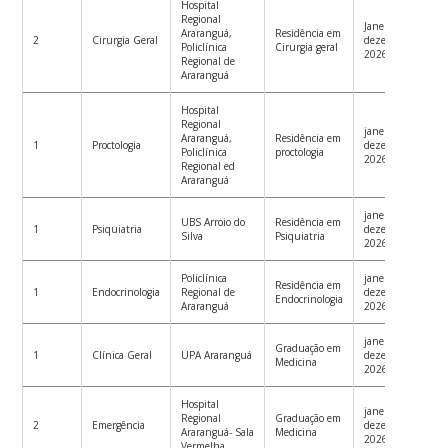
Hospital
Regional
Janeiro a
Araranguá,
Residência em
2
Cirurgia Geral
dezembro
Policlínica
Cirurgia geral
2026
Regional de
Araranguá
Hospital
Regional
janeiro a
Araranguá,
Residência em
1
Proctologia
dezembro
Policlínica
proctologia
2026
Regional ed
Araranguá
janeiro a
UBS Arroio do
Residência em
1
Psiquiatria
dezembro
Silva
Psiquiatria
2026
Policlínica
janeiro a
Residência em
1
Endocrinologia
Regional de
dezembro
Endocrinologia
Araranguá
2026
janeiro a
Graduação em
1
Clínica Geral
UPA Araranguá
dezembro
Medicina
2026
Hospital
janeiro a
Regional
Graduação em
2
Emergência
dezembro
Araranguá- Sala
Medicina
2026
Vermelha