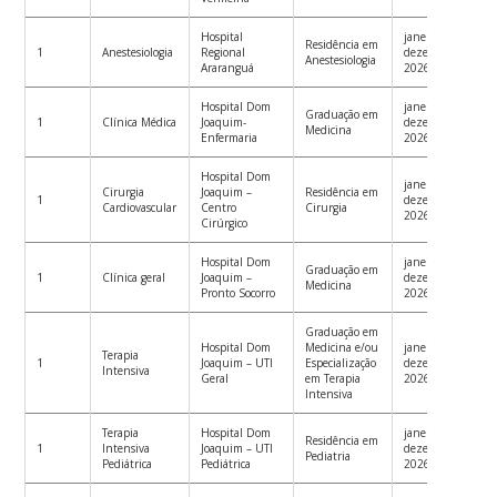
Hospital
janeiro a
Residência em
1
Anestesiologia
Regional
dezembro
Anestesiologia
Araranguá
2026
Hospital Dom
janeiro a
Graduação em
1
Clínica Médica
Joaquim-
dezembro
Medicina
Enfermaria
2026
Hospital Dom
janeiro a
Cirurgia
Joaquim –
Residência em
1
dezembro
Cardiovascular
Centro
Cirurgia
2026
Cirúrgico
Hospital Dom
janeiro a
Graduação em
1
Clínica geral
Joaquim –
dezembro
Medicina
Pronto Socorro
2026
Graduação em
Hospital Dom
Medicina e/ou
janeiro a
Terapia
1
Joaquim – UTI
Especialização
dezembro
Intensiva
Geral
em Terapia
2026
Intensiva
Terapia
Hospital Dom
janeiro a
Residência em
1
Intensiva
Joaquim – UTI
dezembro
Pediatria
Pediátrica
Pediátrica
2026