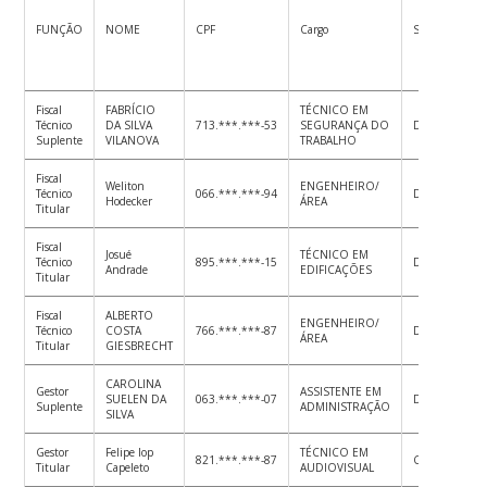
FUNÇÃO
NOME
CPF
Cargo
Setor
Fiscal
FABRÍCIO
TÉCNICO EM
Técnico
DA SILVA
713.***.***-53
SEGURANÇA DO
DA/BNU
Suplente
VILANOVA
TRABALHO
Fiscal
Weliton
ENGENHEIRO/
Técnico
066.***.***-94
DA/BNU
Hodecker
ÁREA
Titular
Fiscal
Josué
TÉCNICO EM
Técnico
895.***.***-15
DA/BNU
Andrade
EDIFICAÇÕES
Titular
Fiscal
ALBERTO
ENGENHEIRO/
Técnico
COSTA
766.***.***-87
DA/BNU
ÁREA
Titular
GIESBRECHT
CAROLINA
Gestor
ASSISTENTE EM
SUELEN DA
063.***.***-07
DA/BNU
Suplente
ADMINISTRAÇÃO
SILVA
Gestor
Felipe Iop
TÉCNICO EM
821.***.***-87
CTE/UFSC
Titular
Capeleto
AUDIOVISUAL