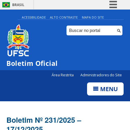
BRASIL
Simplifique!
ACESSIBILIDADE
ALTO CONTRASTE
MAPA DO SITE
Comunica BR
Participe
Acesso à informação
Legislação
Boletim Oficial
Canais
Área Restrita
Administradores do Site
MENU
Boletim Nº 231/2025 –
17/12/2025