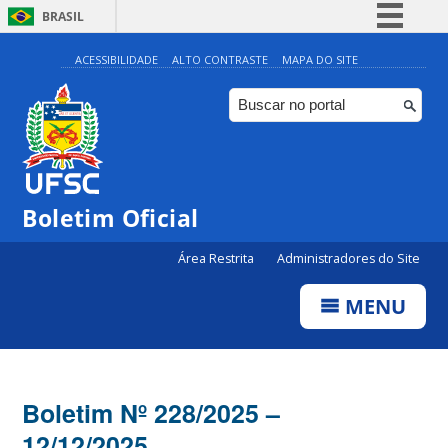
BRASIL
Simplifique!
ACESSIBILIDADE
ALTO CONTRASTE
MAPA DO SITE
Comunica BR
Participe
Acesso à informação
Legislação
Boletim Oficial
Canais
Área Restrita
Administradores do Site
MENU
Boletim Nº 228/2025 –
12/12/2025