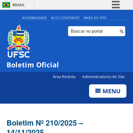
BRASIL
Simplifique!
ACESSIBILIDADE
ALTO CONTRASTE
MAPA DO SITE
Comunica BR
Participe
Acesso à informação
Legislação
Boletim Oficial
Canais
Área Restrita
Administradores do Site
MENU
Boletim Nº 210/2025 –
14/11/2025