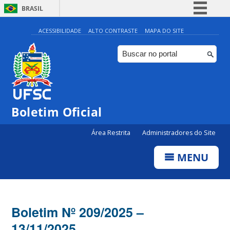
BRASIL
Simplifique!
ACESSIBILIDADE
ALTO CONTRASTE
MAPA DO SITE
Comunica BR
Participe
Acesso à informação
Legislação
Boletim Oficial
Canais
Área Restrita
Administradores do Site
MENU
Boletim Nº 209/2025 –
13/11/2025