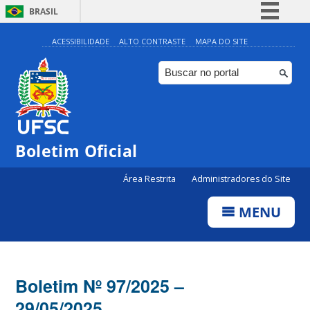
BRASIL
Simplifique!
ACESSIBILIDADE
ALTO CONTRASTE
MAPA DO SITE
Comunica BR
Participe
Acesso à informação
Legislação
Boletim Oficial
Canais
Área Restrita
Administradores do Site
MENU
Boletim Nº 97/2025 –
29/05/2025