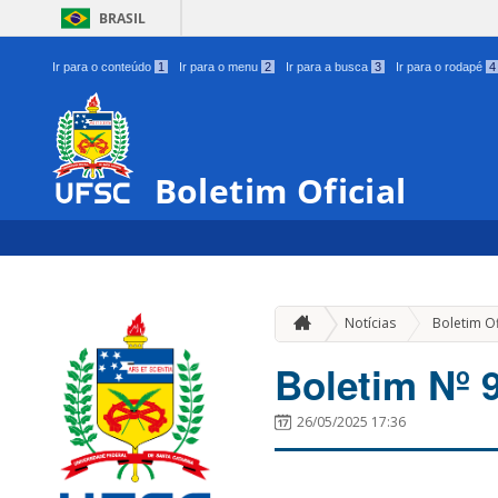
BRASIL
Ir para o conteúdo
1
Ir para o menu
2
Ir para a busca
3
Ir para o rodapé
4
Boletim Oficial
Notícias
Boletim Of
Boletim Nº 
26/05/2025 17:36