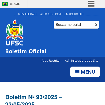
BRASIL
Simplifique!
ACESSIBILIDADE
ALTO CONTRASTE
MAPA DO SITE
Comunica BR
Participe
Acesso à informação
Legislação
Boletim Oficial
Canais
Área Restrita
Administradores do Site
MENU
Boletim Nº 93/2025 –
23/05/2025